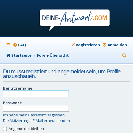
FAQ
Registrieren
Anmelden
S
Startseite
Foren-Übersicht
u
Du musst registriert und angemeldet sein, um Profile
c
anzuschauen.
h
Benutzername:
e
Passwort:
Ich habe mein Passwort vergessen
Die Aktivierungs-E-Mail erneut senden
Angemeldet bleiben