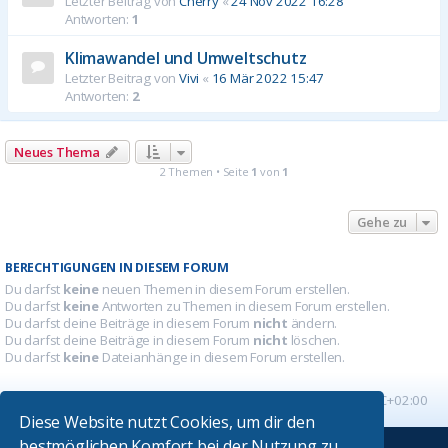
Letzter Beitrag von
Cherry
«
24 Nov 2022 16:28
Antworten:
1
Klimawandel und Umweltschutz
Letzter Beitrag von
Vivi
«
16 Mär 2022 15:47
Antworten:
2
Neues Thema
2 Themen • Seite
1
von
1
Gehe zu
BERECHTIGUNGEN IN DIESEM FORUM
Du darfst
keine
neuen Themen in diesem Forum erstellen.
Du darfst
keine
Antworten zu Themen in diesem Forum erstellen.
Du darfst deine Beiträge in diesem Forum
nicht
ändern.
Du darfst deine Beiträge in diesem Forum
nicht
löschen.
Du darfst
keine
Dateianhänge in diesem Forum erstellen.
Startseite
Foren-Übersicht
Alle Zeiten sind
UTC+02:00
Diese Website nutzt Cookies, um dir den
bestmöglichen Komfort bei der Nutzung zu