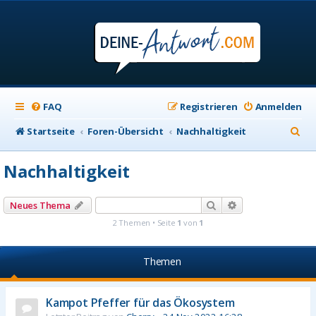
FAQ
Registrieren
Anmelden
S
Startseite
Foren-Übersicht
Nachhaltigkeit
u
Nachhaltigkeit
c
h
Suche
Erweiterte Suche
Neues Thema
e
2 Themen • Seite
1
von
1
Themen
Kampot Pfeffer für das Ökosystem