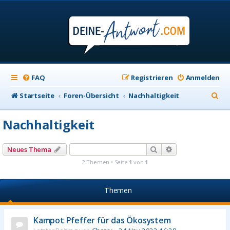
FAQ
Registrieren
Anmelden
S
Startseite
Foren-Übersicht
Nachhaltigkeit
u
Nachhaltigkeit
c
h
Suche
Erweiterte Suche
Neues Thema
e
2 Themen • Seite
1
von
1
Themen
Kampot Pfeffer für das Ökosystem