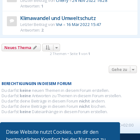
Letzter Beitrag von
Cherry
«
24 Nov 2022 16:28
Antworten:
1
Klimawandel und Umweltschutz
Letzter Beitrag von
Vivi
«
16 Mär 2022 15:47
Antworten:
2
Neues Thema
2 Themen • Seite
1
von
1
Gehe zu
BERECHTIGUNGEN IN DIESEM FORUM
Du darfst
keine
neuen Themen in diesem Forum erstellen.
Du darfst
keine
Antworten zu Themen in diesem Forum erstellen.
Du darfst deine Beiträge in diesem Forum
nicht
ändern.
Du darfst deine Beiträge in diesem Forum
nicht
löschen.
Du darfst
keine
Dateianhänge in diesem Forum erstellen.
Startseite
Foren-Übersicht
Alle Zeiten sind
UTC+02:00
Diese Website nutzt Cookies, um dir den
bestmöglichen Komfort bei der Nutzung zu