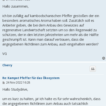
e
i
Hallo zusammen,
t
r
ich bin zufällig auf kambodschanischen Pfeffer gestoßen der ein
a
g
besonders aromatisches Aroma haben soll. Zusätzlich soll es
Anbieter geben, die bei dem Anbau des Gewürzes auf
regenerative Landwirtschaft setzten um so den Regenwald zu
schützen, der in den letzten Jahrzehnten um mehr als die Hälfte
geschrumpft ist. Kann man darauf vertrauen, dass die
angegebenen Richtlinien zum Anbau, auch eingehalten werden?
VG
Cherry
Re: Kampot Pfeffer für das Ökosystem
B
24 Nov 2022 16:28
e
i
Hallo Studydrive,
t
r
um es kurz zu halten, ja! Ich halte es für sehr wahrscheinlich, dass
a
g
die angegebenen Richtlinien zum Anbau auch tatsächlich