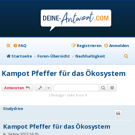
FAQ
Registrieren
Anmelden
S
Startseite
Foren-Übersicht
Nachhaltigkeit
u
Kampot Pfeffer für das Ökosystem
c
h
Suche
Erweiterte
Antworten
e
2 Beiträge • Seite
1
von
1
Studydrive
Kampot Pfeffer für das Ökosystem
B
24 Nov 2022 16:20