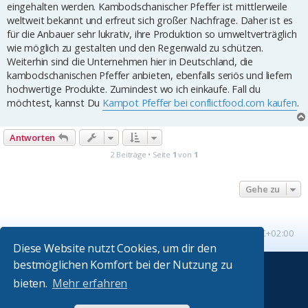
eingehalten werden. Kambodschanischer Pfeffer ist mittlerweile
weltweit bekannt und erfreut sich großer Nachfrage. Daher ist es
für die Anbauer sehr lukrativ, ihre Produktion so umweltverträglich
wie möglich zu gestalten und den Regenwald zu schützen.
Weiterhin sind die Unternehmen hier in Deutschland, die
kambodschanischen Pfeffer anbieten, ebenfalls seriös und liefern
hochwertige Produkte. Zumindest wo ich einkaufe. Fall du
möchtest, kannst Du
Kampot Pfeffer bei conflictfood.com kaufen
.
Antworten
2 Beiträge • Seite
1
von
1
Gehe zu
Startseite
Foren-Übersicht
Alle Zeiten sind
UTC+02:00
Diese Website nutzt Cookies, um dir den
bestmöglichen Komfort bei der Nutzung zu
Powered by
phpBB
® Forum Software © phpBB Limited
bieten.
Mehr erfahren
Absolution style by
Premium phpBB Styles