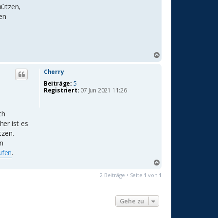
hützen,
en
N
a
c
Cherry
h
Beiträge:
5
o
Registriert:
07 Jun 2021 11:26
b
e
n
ch
er ist es
tzen.
rn
ufen
.
N
a
2 Beiträge • Seite
1
von
1
c
h
o
Gehe zu
b
e