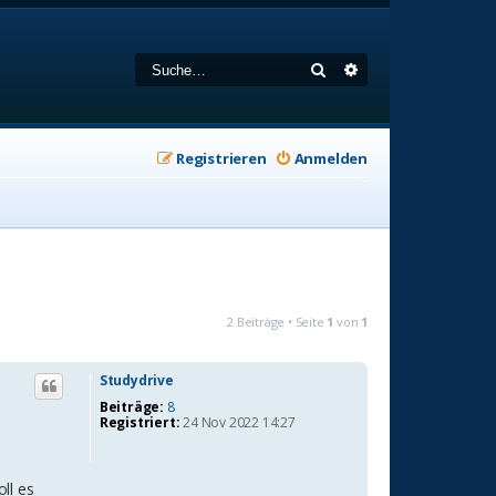
Suche
Erweiterte Suche
Registrieren
Anmelden
2 Beiträge • Seite
1
von
1
Studydrive
Beiträge:
8
Registriert:
24 Nov 2022 14:27
ll es