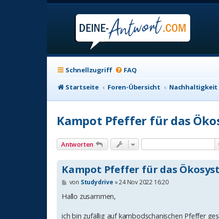
Schnellzugriff
FAQ
Startseite
Foren-Übersicht
Nachhaltigkeit
Kampot Pfeffer für das Ök
Antworten
Kampot Pfeffer für das Ökosy
B
von
Studydrive
»
24 Nov 2022 16:20
e
i
Hallo zusammen,
t
r
ich bin zufällig auf kambodschanischen Pfeffer ge
a