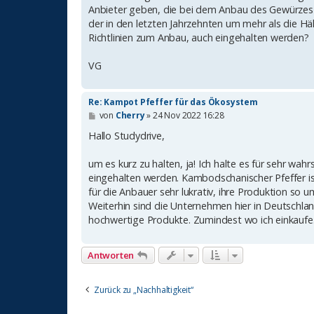
g
Anbieter geben, die bei dem Anbau des Gewürzes 
der in den letzten Jahrzehnten um mehr als die H
Richtlinien zum Anbau, auch eingehalten werden?
VG
Re: Kampot Pfeffer für das Ökosystem
B
von
Cherry
»
24 Nov 2022 16:28
e
i
Hallo Studydrive,
t
r
um es kurz zu halten, ja! Ich halte es für sehr wa
a
g
eingehalten werden. Kambodschanischer Pfeffer ist
für die Anbauer sehr lukrativ, ihre Produktion so
Weiterhin sind die Unternehmen hier in Deutschlan
hochwertige Produkte. Zumindest wo ich einkaufe
Antworten
Zurück zu „Nachhaltigkeit“