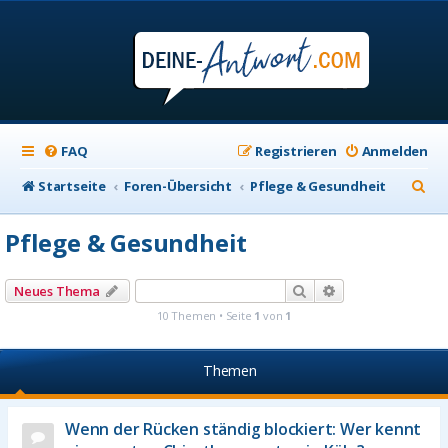
FAQ
Registrieren
Anmelden
S
Startseite
Foren-Übersicht
Pflege & Gesundheit
u
Pflege & Gesundheit
c
h
Suche
Erweiterte Suche
Neues Thema
e
10 Themen • Seite
1
von
1
Themen
Wenn der Rücken ständig blockiert: Wer kennt