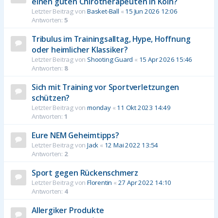
einen guten Chirotherapeuten in Köln?
Letzter Beitrag von
Basket-Ball
«
15 Jun 2026 12:06
Antworten:
5
Tribulus im Trainingsalltag, Hype, Hoffnung
oder heimlicher Klassiker?
Letzter Beitrag von
Shooting Guard
«
15 Apr 2026 15:46
Antworten:
8
Sich mit Training vor Sportverletzungen
schützen?
Letzter Beitrag von
monday
«
11 Okt 2023 14:49
Antworten:
1
Eure NEM Geheimtipps?
Letzter Beitrag von
Jack
«
12 Mai 2022 13:54
Antworten:
2
Sport gegen Rückenschmerz
Letzter Beitrag von
Florentin
«
27 Apr 2022 14:10
Antworten:
4
Allergiker Produkte