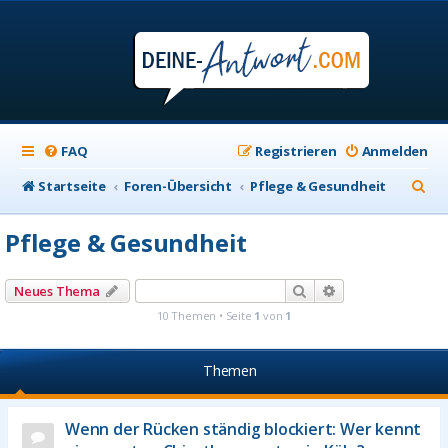
FAQ
Registrieren
Anmelden
S
Startseite
Foren-Übersicht
Pflege & Gesundheit
u
Pflege & Gesundheit
c
h
Suche
Erweiterte Suche
Neues Thema
e
10 Themen • Seite
1
von
1
Themen
Wenn der Rücken ständig blockiert: Wer kennt