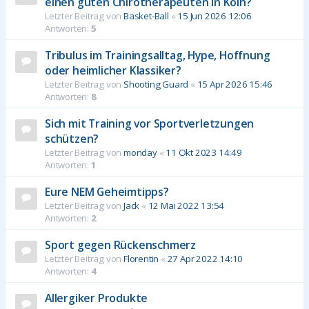
einen guten Chirotherapeuten in Köln?
Letzter Beitrag von
Basket-Ball
«
15 Jun 2026 12:06
Antworten:
5
Tribulus im Trainingsalltag, Hype, Hoffnung
oder heimlicher Klassiker?
Letzter Beitrag von
Shooting Guard
«
15 Apr 2026 15:46
Antworten:
8
Sich mit Training vor Sportverletzungen
schützen?
Letzter Beitrag von
monday
«
11 Okt 2023 14:49
Antworten:
1
Eure NEM Geheimtipps?
Letzter Beitrag von
Jack
«
12 Mai 2022 13:54
Antworten:
2
Sport gegen Rückenschmerz
Letzter Beitrag von
Florentin
«
27 Apr 2022 14:10
Antworten:
4
Allergiker Produkte