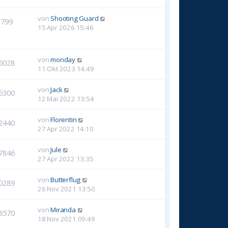
von
Shooting Guard
1799
15 Apr 2026 15:46
von
monday
5028
11 Okt 2023 14:49
von
Jack
5300
12 Mai 2022 13:54
von
Florentin
2440
27 Apr 2022 14:10
von
Jule
7846
27 Apr 2022 13:35
von
Butterflug
0289
26 Nov 2021 13:50
von
Miranda
8570
18 Nov 2021 09:49