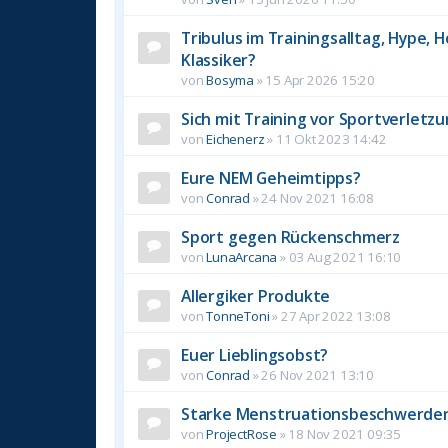
Tribulus im Trainingsalltag, Hype, 
Klassiker?
von
Bosyma
»
15 Apr 2026 15:20
Sich mit Training vor Sportverlet
von
Eichenerz
»
11 Okt 2023 14:42
Eure NEM Geheimtipps?
von
Conrad
»
24 Nov 2021 16:08
Sport gegen Rückenschmerz
von
LunaArcana
»
03 Aug 2021 16:10
Allergiker Produkte
von
TonneToni
»
27 Apr 2022 13:08
Euer Lieblingsobst?
von
Conrad
»
26 Nov 2021 13:10
Starke Menstruationsbeschwerde
von
ProjectRose
»
18 Nov 2021 09:35