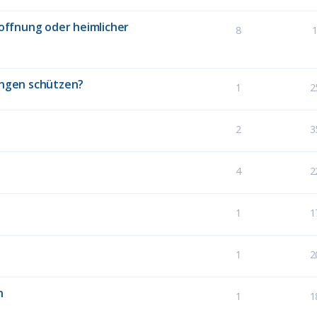
Hoffnung oder heimlicher
8
zungen schützen?
1
2
2
3
4
2
1
1
1
2
n
1
1