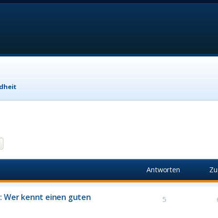
dheit
he
Erweiterte Suche
Antworten
Zu
t: Wer kennt einen guten
5