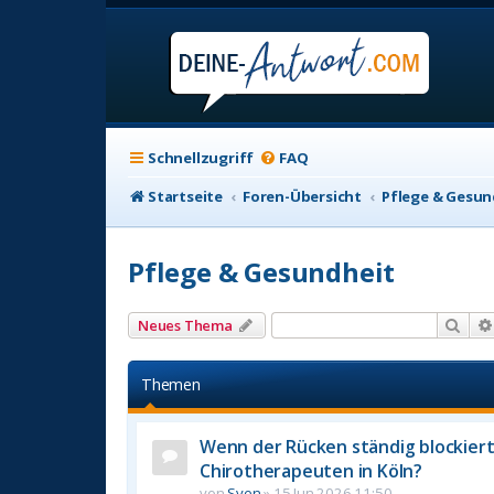
Schnellzugriff
FAQ
Startseite
Foren-Übersicht
Pflege & Gesun
Pflege & Gesundheit
Suc
Neues Thema
Themen
Wenn der Rücken ständig blockier
Chirotherapeuten in Köln?
von
Sven
»
15 Jun 2026 11:50