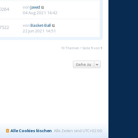
von
Jawid
0264
04 Aug 2021 14:42
von
Basket-Ball
7522
22 Jun 2021 14:51
10 Themen • Seite
1
von
1
Gehe zu
Alle Cookies löschen
Alle Zeiten sind
UTC+02:00