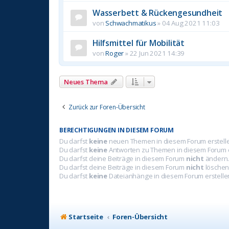
Wasserbett & Rückengesundheit
von
Schwachmatikus
»
04 Aug 2021 11:03
Hilfsmittel für Mobilität
von
Roger
»
22 Jun 2021 14:39
Neues Thema
Zurück zur Foren-Übersicht
BERECHTIGUNGEN IN DIESEM FORUM
Du darfst
keine
neuen Themen in diesem Forum erstell
Du darfst
keine
Antworten zu Themen in diesem Forum e
Du darfst deine Beiträge in diesem Forum
nicht
ändern
Du darfst deine Beiträge in diesem Forum
nicht
löschen
Du darfst
keine
Dateianhänge in diesem Forum erstelle
Startseite
Foren-Übersicht