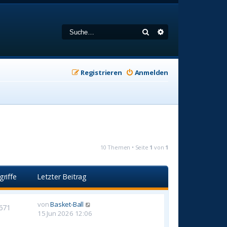
Suche
Erweiterte Suche
Registrieren
Anmelden
10 Themen • Seite
1
von
1
griffe
Letzter Beitrag
von
Basket-Ball
671
15 Jun 2026 12:06