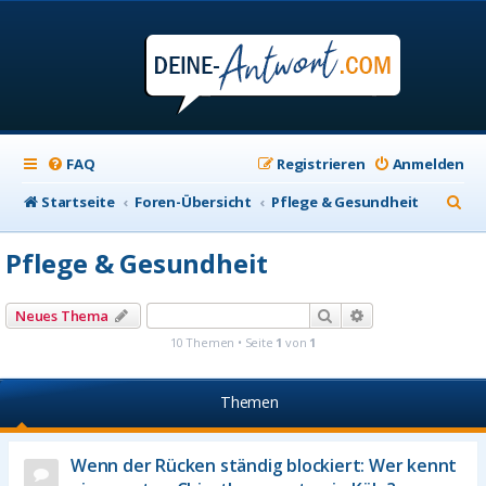
FAQ
Registrieren
Anmelden
S
Startseite
Foren-Übersicht
Pflege & Gesundheit
u
Pflege & Gesundheit
c
h
Suche
Erweiterte Suche
Neues Thema
e
10 Themen • Seite
1
von
1
Themen
Wenn der Rücken ständig blockiert: Wer kennt