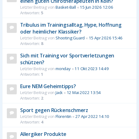
einen guten Chirotherapeuten in Köln?
Letzter Beitrag von
Basket-Ball
«
15 Jun 2026 12:06
Antworten:
5
Tribulus im Trainingsalltag, Hype, Hoffnung
oder heimlicher Klassiker?
Letzter Beitrag von
Shooting Guard
«
15 Apr 2026 15:46
Antworten:
8
Sich mit Training vor Sportverletzungen
schützen?
Letzter Beitrag von
monday
«
11 Okt 2023 14:49
Antworten:
1
Eure NEM Geheimtipps?
Letzter Beitrag von
Jack
«
12 Mai 2022 13:54
Antworten:
2
Sport gegen Rückenschmerz
Letzter Beitrag von
Florentin
«
27 Apr 2022 14:10
Antworten:
4
Allergiker Produkte