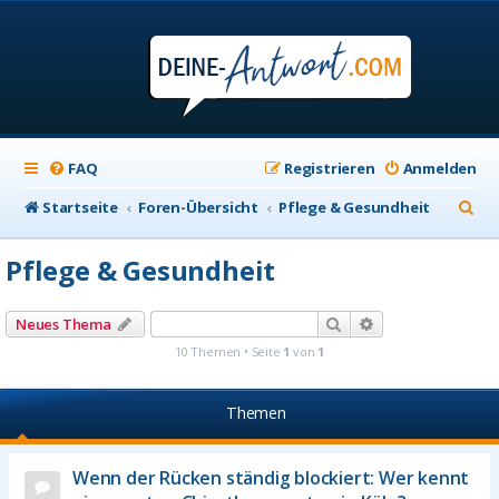
FAQ
Registrieren
Anmelden
S
Startseite
Foren-Übersicht
Pflege & Gesundheit
u
Pflege & Gesundheit
c
h
Suche
Erweiterte Suche
Neues Thema
e
10 Themen • Seite
1
von
1
Themen
Wenn der Rücken ständig blockiert: Wer kennt