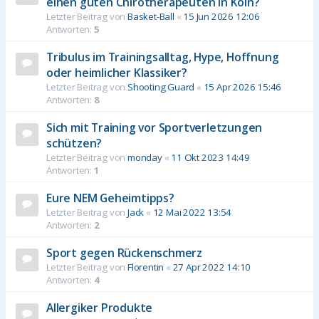
einen guten Chirotherapeuten in Köln?
Letzter Beitrag von
Basket-Ball
«
15 Jun 2026 12:06
Antworten:
5
Tribulus im Trainingsalltag, Hype, Hoffnung
oder heimlicher Klassiker?
Letzter Beitrag von
Shooting Guard
«
15 Apr 2026 15:46
Antworten:
8
Sich mit Training vor Sportverletzungen
schützen?
Letzter Beitrag von
monday
«
11 Okt 2023 14:49
Antworten:
1
Eure NEM Geheimtipps?
Letzter Beitrag von
Jack
«
12 Mai 2022 13:54
Antworten:
2
Sport gegen Rückenschmerz
Letzter Beitrag von
Florentin
«
27 Apr 2022 14:10
Antworten:
4
Allergiker Produkte