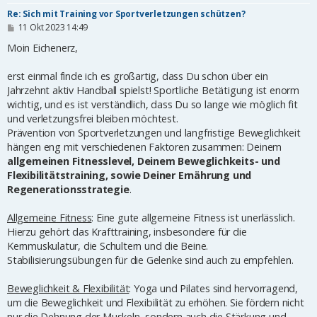
Re: Sich mit Training vor Sportverletzungen schützen?
B
11 Okt 2023 14:49
e
i
Moin Eichenerz,
t
r
erst einmal finde ich es großartig, dass Du schon über ein
a
g
Jahrzehnt aktiv Handball spielst! Sportliche Betätigung ist enorm
wichtig, und es ist verständlich, dass Du so lange wie möglich fit
und verletzungsfrei bleiben möchtest.
Prävention von Sportverletzungen und langfristige Beweglichkeit
hängen eng mit verschiedenen Faktoren zusammen: Deinem
allgemeinen
Fitnesslevel, Deinem Beweglichkeits- und
Flexibilitätstraining, sowie Deiner Ernährung und
Regenerationsstrategie
.
Allgemeine Fitness
: Eine gute allgemeine Fitness ist unerlässlich.
Hierzu gehört das Krafttraining, insbesondere für die
Kernmuskulatur, die Schultern und die Beine.
Stabilisierungsübungen für die Gelenke sind auch zu empfehlen.
Beweglichkeit & Flexibilität
: Yoga und Pilates sind hervorragend,
um die Beweglichkeit und Flexibilität zu erhöhen. Sie fördern nicht
nur die Dehnung der Muskeln, sondern auch die Stärkung und