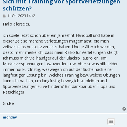
Sich mit Training vor Sportverletzungen
schützen?
B
11 Okt 2023 14:42
e
i
Hallo allerseits,
t
r
ich spiele jetzt schon über ein Jahrzehnt Handball und habe in
a
g
dieser Zeit so manche Verletzungen mitgemacht, die mich
zeitweise ins Ausseitz versetzt haben. Und je älter ich werden,
desto mehr merke ich, dass mein Risiko für Verletzungen steigt.
Ich muss mich viel häufiger auf der Blackroll ausrollen, um
Muskelverspannungen loszuwerden usw. Aber sowas hilft leider
immer nur kurzfristig, weswegen ich auf der Suche nach einer
langfristigen Lösung bin. Welches Training bzw. welche Übungen
kann ich machen, um langfristig beweglich zu bleiben und
Sportverletzungen zu verhindern? Bin dankbar über Tipps und
Ratschläge!
Grüße
monday