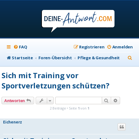
FAQ
Registrieren
Anmelden
S
Startseite
Foren-Übersicht
Pflege & Gesundheit
u
Sich mit Training vor
c
Sportverletzungen schützen?
h
e
Suche
Erweiterte
Antworten
2 Beiträge • Seite
1
von
1
Eichenerz