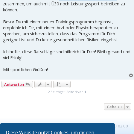
zusammen, um auch mit Ü30 noch Leistungssport betreiben zu
können.
Bevor Du mit einem neuen Trainingsprogramm beginnst,
empfehle ich Dir, mit einem Arzt oder Physiotherapeuten zu
sprechen, um sicherzustellen, dass das Programm für Dich
geeignet ist und Du keine gesundheitlichen Risiken eingehst.
Ich hoffe, diese Ratschläge sind hilfreich für Dich! Bleib gesund und
viel Erfolg!
Mit sportlichen Grüßen!
Antworten
2 Beiträge • Seite
1
von
1
Gehe zu
Startseite
Foren-Übersicht
Alle Zeiten sind
UTC+02:00
Diese Website nutzt Cookies, um dir den