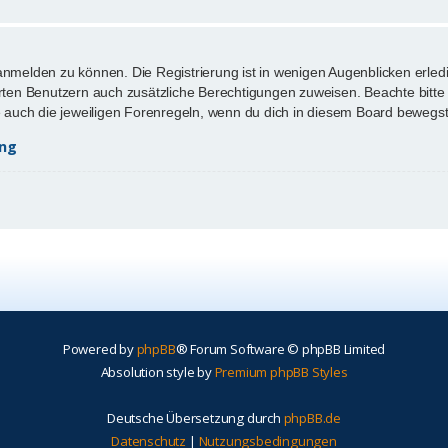
anmelden zu können. Die Registrierung ist in wenigen Augenblicken erledi
ierten Benutzern auch zusätzliche Berechtigungen zuweisen. Beachte bi
te auch die jeweiligen Forenregeln, wenn du dich in diesem Board bewegst
ung
Powered by
phpBB
® Forum Software © phpBB Limited
Absolution style by
Premium phpBB Styles
Deutsche Übersetzung durch
phpBB.de
Datenschutz
|
Nutzungsbedingungen