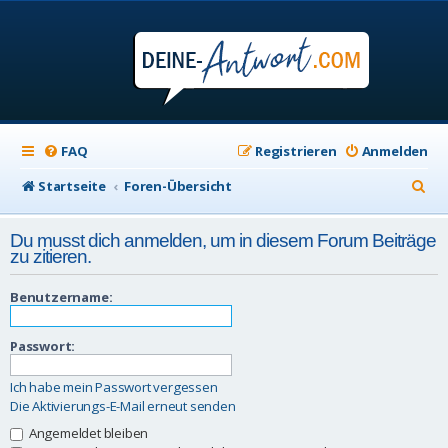
FAQ
Registrieren
Anmelden
S
Startseite
Foren-Übersicht
u
Du musst dich anmelden, um in diesem Forum Beiträge
c
zu zitieren.
h
Benutzername:
e
Passwort:
Ich habe mein Passwort vergessen
Die Aktivierungs-E-Mail erneut senden
Angemeldet bleiben