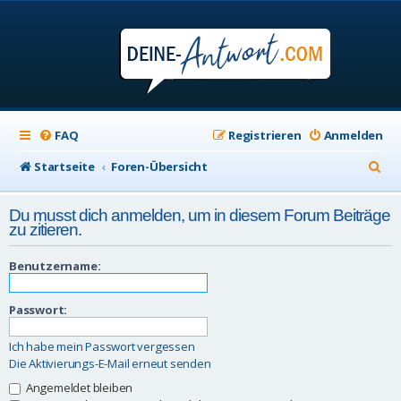
FAQ
Registrieren
Anmelden
S
Startseite
Foren-Übersicht
u
Du musst dich anmelden, um in diesem Forum Beiträge
c
zu zitieren.
h
Benutzername:
e
Passwort:
Ich habe mein Passwort vergessen
Die Aktivierungs-E-Mail erneut senden
Angemeldet bleiben