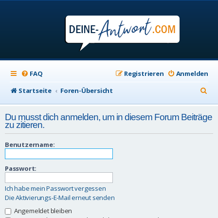
FAQ
Registrieren
Anmelden
S
Startseite
Foren-Übersicht
u
Du musst dich anmelden, um in diesem Forum Beiträge
c
zu zitieren.
h
Benutzername:
e
Passwort:
Ich habe mein Passwort vergessen
Die Aktivierungs-E-Mail erneut senden
Angemeldet bleiben