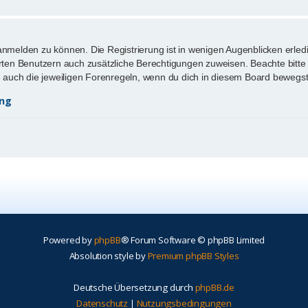
anmelden zu können. Die Registrierung ist in wenigen Augenblicken erledi
ierten Benutzern auch zusätzliche Berechtigungen zuweisen. Beachte bi
te auch die jeweiligen Forenregeln, wenn du dich in diesem Board bewegst
ung
Powered by
phpBB
® Forum Software © phpBB Limited
Absolution style by
Premium phpBB Styles
Deutsche Übersetzung durch
phpBB.de
Datenschutz
|
Nutzungsbedingungen