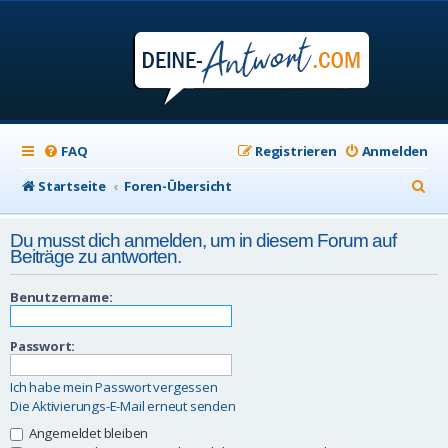
FAQ
Registrieren
Anmelden
S
Startseite
Foren-Übersicht
u
Du musst dich anmelden, um in diesem Forum auf
c
Beiträge zu antworten.
h
Benutzername:
e
Passwort:
Ich habe mein Passwort vergessen
Die Aktivierungs-E-Mail erneut senden
Angemeldet bleiben