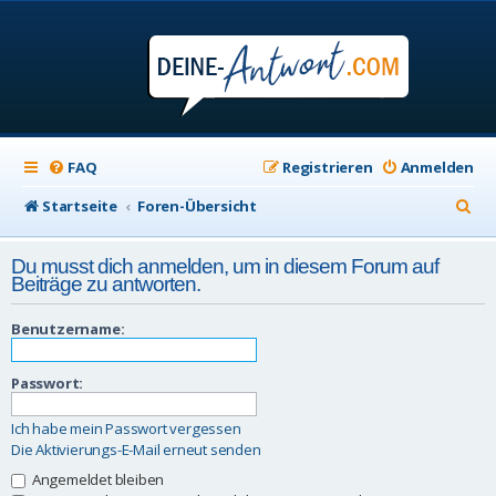
FAQ
Registrieren
Anmelden
S
Startseite
Foren-Übersicht
u
Du musst dich anmelden, um in diesem Forum auf
c
Beiträge zu antworten.
h
Benutzername:
e
Passwort:
Ich habe mein Passwort vergessen
Die Aktivierungs-E-Mail erneut senden
Angemeldet bleiben