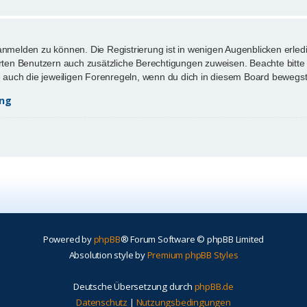
anmelden zu können. Die Registrierung ist in wenigen Augenblicken erledi
ierten Benutzern auch zusätzliche Berechtigungen zuweisen. Beachte bi
te auch die jeweiligen Forenregeln, wenn du dich in diesem Board bewegst
ung
Powered by
phpBB
® Forum Software © phpBB Limited
Absolution style by
Premium phpBB Styles
Deutsche Übersetzung durch
phpBB.de
Datenschutz
|
Nutzungsbedingungen