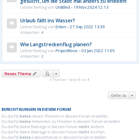
gesucht, um die Stadt mal anders zu erleben!
Letzter Beitrag von
Untitled
«
19 Nov 2024 12:13
Urlaub fällt ins Wasser?
Letzter Beitrag von
Enton
«
27 Sep 2022 13:39
Antworten:
4
Wie Langstreckenflug planen?
Letzter Beitrag von
ProjectRose
«
03 Jan 2022 11:05
Antworten:
2
Neues Thema
3 Themen • Seite
1
von
1
Gehe zu
BERECHTIGUNGEN IN DIESEM FORUM
Du darfst
keine
neuen Themen in diesem Forum erstellen.
Du darfst
keine
Antworten zu Themen in diesem Forum erstellen.
Du darfst deine Beiträge in diesem Forum
nicht
ändern.
Du darfst deine Beiträge in diesem Forum
nicht
löschen.
Du darfst
keine
Dateianhänge in diesem Forum erstellen.