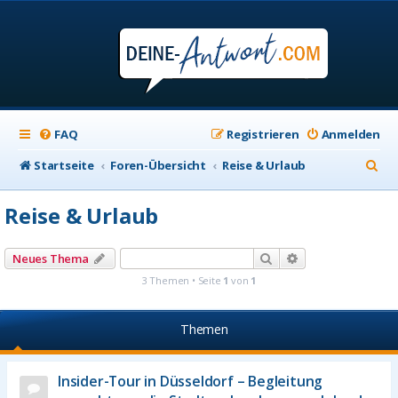
FAQ
Registrieren
Anmelden
S
Startseite
Foren-Übersicht
Reise & Urlaub
u
Reise & Urlaub
c
h
Suche
Erweiterte Suche
Neues Thema
e
3 Themen • Seite
1
von
1
Themen
Insider-Tour in Düsseldorf – Begleitung