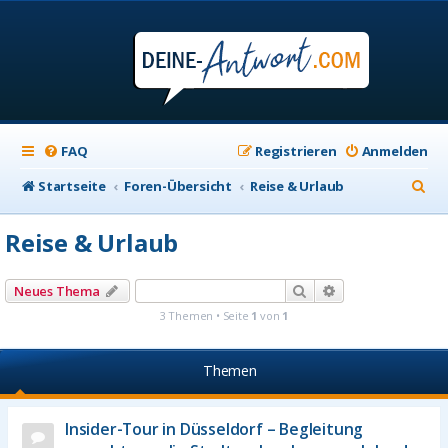
FAQ
Registrieren
Anmelden
S
Startseite
Foren-Übersicht
Reise & Urlaub
u
Reise & Urlaub
c
h
Suche
Erweiterte Suche
Neues Thema
e
3 Themen • Seite
1
von
1
Themen
Insider-Tour in Düsseldorf – Begleitung