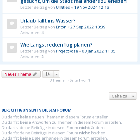
gesucht, um die Stadt mal anders zu erleben!
Letzter Beitrag von
Untitled
«
19 Nov 2024 12:13
Urlaub fällt ins Wasser?
Letzter Beitrag von
Enton
«
27 Sep 2022 13:39
Antworten:
4
Wie Langstreckenflug planen?
Letzter Beitrag von
ProjectRose
«
03 Jan 2022 11:05
Antworten:
2
Neues Thema
3 Themen • Seite
1
von
1
Gehe zu
BERECHTIGUNGEN IN DIESEM FORUM
Du darfst
keine
neuen Themen in diesem Forum erstellen.
Du darfst
keine
Antworten zu Themen in diesem Forum erstellen.
Du darfst deine Beiträge in diesem Forum
nicht
ändern.
Du darfst deine Beiträge in diesem Forum
nicht
löschen.
Du darfst
keine
Dateianhänge in diesem Forum erstellen.