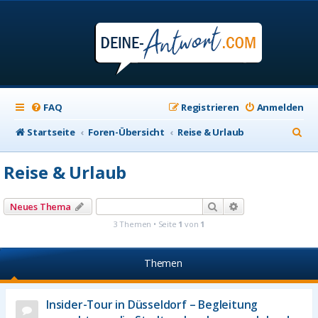
FAQ
Registrieren
Anmelden
S
Startseite
Foren-Übersicht
Reise & Urlaub
u
Reise & Urlaub
c
h
Suche
Erweiterte Suche
Neues Thema
e
3 Themen • Seite
1
von
1
Themen
Insider-Tour in Düsseldorf – Begleitung