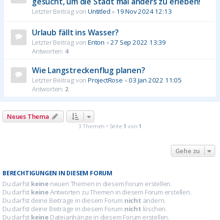
gesucht, um die Stadt mal anders zu erleben!
Letzter Beitrag von
Untitled
«
19 Nov 2024 12:13
Urlaub fällt ins Wasser?
Letzter Beitrag von
Enton
«
27 Sep 2022 13:39
Antworten:
4
Wie Langstreckenflug planen?
Letzter Beitrag von
ProjectRose
«
03 Jan 2022 11:05
Antworten:
2
Neues Thema
3 Themen • Seite
1
von
1
Gehe zu
BERECHTIGUNGEN IN DIESEM FORUM
Du darfst
keine
neuen Themen in diesem Forum erstellen.
Du darfst
keine
Antworten zu Themen in diesem Forum erstellen.
Du darfst deine Beiträge in diesem Forum
nicht
ändern.
Du darfst deine Beiträge in diesem Forum
nicht
löschen.
Du darfst
keine
Dateianhänge in diesem Forum erstellen.