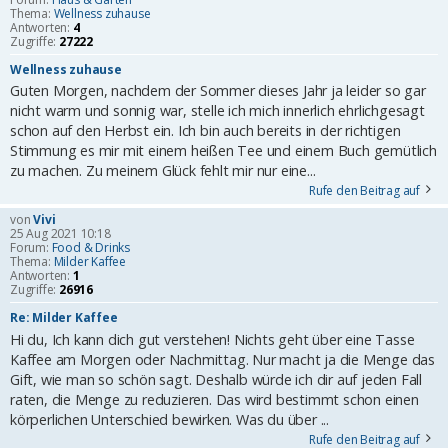
Thema:
Wellness zuhause
Antworten:
4
Zugriffe:
27222
Wellness zuhause
Guten Morgen, nachdem der Sommer dieses Jahr ja leider so gar
nicht warm und sonnig war, stelle ich mich innerlich ehrlichgesagt
schon auf den Herbst ein. Ich bin auch bereits in der richtigen
Stimmung es mir mit einem heißen Tee und einem Buch gemütlich
zu machen. Zu meinem Glück fehlt mir nur eine...
Rufe den Beitrag auf
von
Vivi
25 Aug 2021 10:18
Forum:
Food & Drinks
Thema:
Milder Kaffee
Antworten:
1
Zugriffe:
26916
Re: Milder Kaffee
Hi du, Ich kann dich gut verstehen! Nichts geht über eine Tasse
Kaffee am Morgen oder Nachmittag. Nur macht ja die Menge das
Gift, wie man so schön sagt. Deshalb würde ich dir auf jeden Fall
raten, die Menge zu reduzieren. Das wird bestimmt schon einen
körperlichen Unterschied bewirken. Was du über ...
Rufe den Beitrag auf