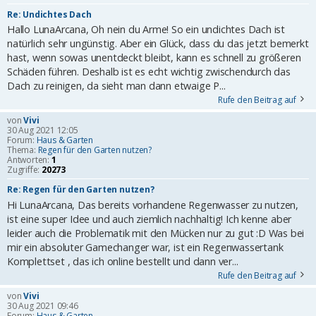
Re: Undichtes Dach
Hallo LunaArcana, Oh nein du Arme! So ein undichtes Dach ist
natürlich sehr ungünstig. Aber ein Glück, dass du das jetzt bemerkt
hast, wenn sowas unentdeckt bleibt, kann es schnell zu größeren
Schäden führen. Deshalb ist es echt wichtig zwischendurch das
Dach zu reinigen, da sieht man dann etwaige P...
Rufe den Beitrag auf
von
Vivi
30 Aug 2021 12:05
Forum:
Haus & Garten
Thema:
Regen für den Garten nutzen?
Antworten:
1
Zugriffe:
20273
Re: Regen für den Garten nutzen?
Hi LunaArcana, Das bereits vorhandene Regenwasser zu nutzen,
ist eine super Idee und auch ziemlich nachhaltig! Ich kenne aber
leider auch die Problematik mit den Mücken nur zu gut :D Was bei
mir ein absoluter Gamechanger war, ist ein Regenwassertank
Komplettset , das ich online bestellt und dann ver...
Rufe den Beitrag auf
von
Vivi
30 Aug 2021 09:46
Forum:
Haus & Garten