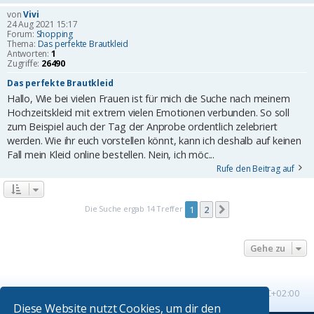
von
Vivi
24 Aug 2021 15:17
Forum:
Shopping
Thema:
Das perfekte Brautkleid
Antworten:
1
Zugriffe:
26490
Das perfekte Brautkleid
Hallo, Wie bei vielen Frauen ist für mich die Suche nach meinem
Hochzeitskleid mit extrem vielen Emotionen verbunden. So soll
zum Beispiel auch der Tag der Anprobe ordentlich zelebriert
werden. Wie ihr euch vorstellen könnt, kann ich deshalb auf keinen
Fall mein Kleid online bestellen. Nein, ich möc...
Rufe den Beitrag auf
Die Suche ergab 14 Treffer
1
2
Nächste
Gehe zu
Startseite
Foren-Übersicht
Alle Zeiten sind
UTC+02:00
Diese Website nutzt Cookies, um dir den