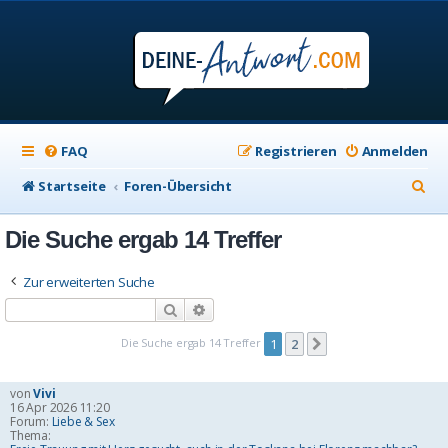
FAQ
Registrieren
Anmelden
S
Startseite
Foren-Übersicht
u
Die Suche ergab 14 Treffer
c
h
Zur erweiterten Suche
e
Suche
Erweiterte Suche
Die Suche ergab 14 Treffer
1
2
Nächste
von
Vivi
16 Apr 2026 11:20
Forum:
Liebe & Sex
Thema: