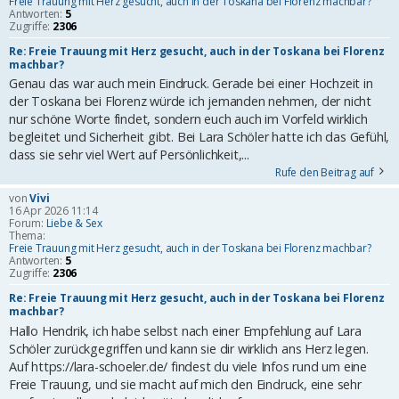
Freie Trauung mit Herz gesucht, auch in der Toskana bei Florenz machbar?
Antworten:
5
Zugriffe:
2306
Re: Freie Trauung mit Herz gesucht, auch in der Toskana bei Florenz
machbar?
Genau das war auch mein Eindruck. Gerade bei einer Hochzeit in
der Toskana bei Florenz würde ich jemanden nehmen, der nicht
nur schöne Worte findet, sondern euch auch im Vorfeld wirklich
begleitet und Sicherheit gibt. Bei Lara Schöler hatte ich das Gefühl,
dass sie sehr viel Wert auf Persönlichkeit,...
Rufe den Beitrag auf
von
Vivi
16 Apr 2026 11:14
Forum:
Liebe & Sex
Thema:
Freie Trauung mit Herz gesucht, auch in der Toskana bei Florenz machbar?
Antworten:
5
Zugriffe:
2306
Re: Freie Trauung mit Herz gesucht, auch in der Toskana bei Florenz
machbar?
Hallo Hendrik, ich habe selbst nach einer Empfehlung auf Lara
Schöler zurückgegriffen und kann sie dir wirklich ans Herz legen.
Auf https://lara-schoeler.de/ findest du viele Infos rund um eine
Freie Trauung, und sie macht auf mich den Eindruck, eine sehr