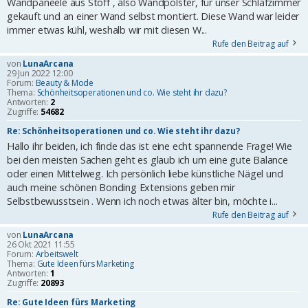
Wandpaneele aus Stoff , also Wandpolster, für unser Schlafzimmer
gekauft und an einer Wand selbst montiert. Diese Wand war leider
immer etwas kühl, weshalb wir mit diesen W...
Rufe den Beitrag auf
von
LunaArcana
29 Jun 2022 12:00
Forum:
Beauty & Mode
Thema:
Schönheitsoperationen und co. Wie steht ihr dazu?
Antworten:
2
Zugriffe:
54682
Re: Schönheitsoperationen und co. Wie steht ihr dazu?
Hallo ihr beiden, ich finde das ist eine echt spannende Frage! Wie
bei den meisten Sachen geht es glaub ich um eine gute Balance
oder einen Mittelweg. Ich persönlich liebe künstliche Nägel und
auch meine schönen Bonding Extensions geben mir
Selbstbewusstsein . Wenn ich noch etwas älter bin, möchte i...
Rufe den Beitrag auf
von
LunaArcana
26 Okt 2021 11:55
Forum:
Arbeitswelt
Thema:
Gute Ideen fürs Marketing
Antworten:
1
Zugriffe:
20893
Re: Gute Ideen fürs Marketing