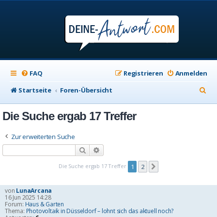
FAQ
Registrieren
Anmelden
S
Startseite
Foren-Übersicht
u
Die Suche ergab 17 Treffer
c
h
Zur erweiterten Suche
e
Suche
Erweiterte Suche
Die Suche ergab 17 Treffer
1
2
Nächste
von
LunaArcana
16 Jun 2025 14:28
Forum:
Haus & Garten
Thema:
Photovoltaik in Düsseldorf – lohnt sich das aktuell noch?