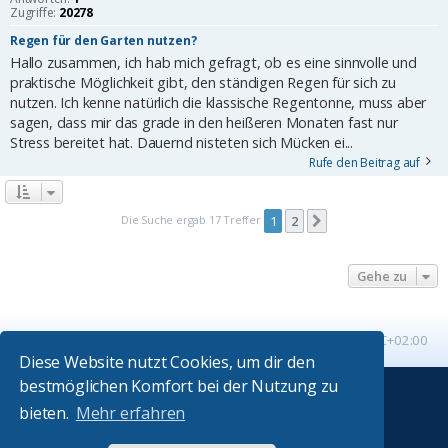
Zugriffe:
20278
Regen für den Garten nutzen?
Hallo zusammen, ich hab mich gefragt, ob es eine sinnvolle und
praktische Möglichkeit gibt, den ständigen Regen für sich zu
nutzen. Ich kenne natürlich die klassische Regentonne, muss aber
sagen, dass mir das grade in den heißeren Monaten fast nur
Stress bereitet hat. Dauernd nisteten sich Mücken ei...
Rufe den Beitrag auf
Die Suche ergab 17 Treffer
1
2
Nächste
Gehe zu
Startseite
Foren-Übersicht
Alle Zeiten sind
UTC+02:00
Diese Website nutzt Cookies, um dir den
bestmöglichen Komfort bei der Nutzung zu
Powered by
phpBB
® Forum Software © phpBB Limited
bieten.
Mehr erfahren
Absolution style by
Premium phpBB Styles