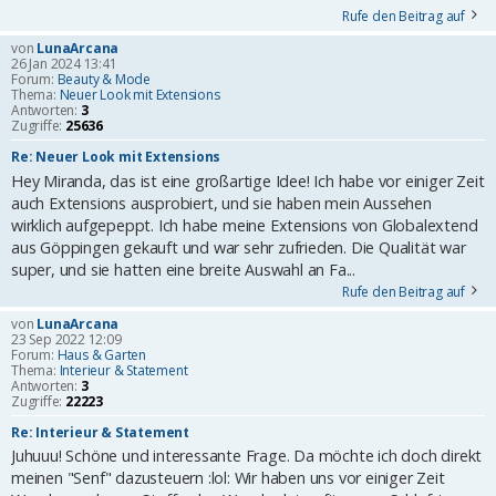
Rufe den Beitrag auf
von
LunaArcana
26 Jan 2024 13:41
Forum:
Beauty & Mode
Thema:
Neuer Look mit Extensions
Antworten:
3
Zugriffe:
25636
Re: Neuer Look mit Extensions
Hey Miranda, das ist eine großartige Idee! Ich habe vor einiger Zeit
auch Extensions ausprobiert, und sie haben mein Aussehen
wirklich aufgepeppt. Ich habe meine Extensions von Globalextend
aus Göppingen gekauft und war sehr zufrieden. Die Qualität war
super, und sie hatten eine breite Auswahl an Fa...
Rufe den Beitrag auf
von
LunaArcana
23 Sep 2022 12:09
Forum:
Haus & Garten
Thema:
Interieur & Statement
Antworten:
3
Zugriffe:
22223
Re: Interieur & Statement
Juhuuu! Schöne und interessante Frage. Da möchte ich doch direkt
meinen "Senf" dazusteuern :lol: Wir haben uns vor einiger Zeit