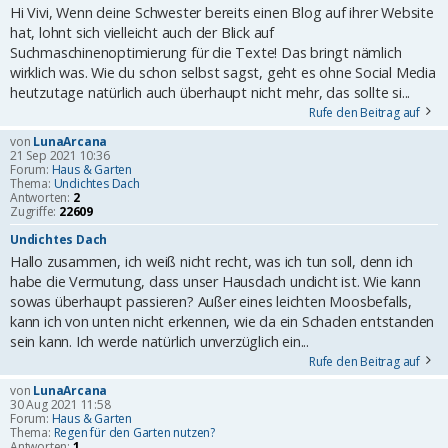
Hi Vivi, Wenn deine Schwester bereits einen Blog auf ihrer Website
hat, lohnt sich vielleicht auch der Blick auf
Suchmaschinenoptimierung für die Texte! Das bringt nämlich
wirklich was. Wie du schon selbst sagst, geht es ohne Social Media
heutzutage natürlich auch überhaupt nicht mehr, das sollte si...
Rufe den Beitrag auf
von
LunaArcana
21 Sep 2021 10:36
Forum:
Haus & Garten
Thema:
Undichtes Dach
Antworten:
2
Zugriffe:
22609
Undichtes Dach
Hallo zusammen, ich weiß nicht recht, was ich tun soll, denn ich
habe die Vermutung, dass unser Hausdach undicht ist. Wie kann
sowas überhaupt passieren? Außer eines leichten Moosbefalls,
kann ich von unten nicht erkennen, wie da ein Schaden entstanden
sein kann. Ich werde natürlich unverzüglich ein...
Rufe den Beitrag auf
von
LunaArcana
30 Aug 2021 11:58
Forum:
Haus & Garten
Thema:
Regen für den Garten nutzen?
Antworten:
1