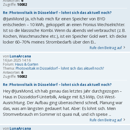
Antworten:
6
Zugriffe:
10002
Re: Photovoltaik in Düsseldorf – lohnt sich das aktuell noch?
@JuniMond Ja, ich hab mich für einen Speicher von BYD
entschieden – 10 kWh, gekoppelt an einen Fronius Wechselrichter.
Ist so die klassische Kombi. Wenn du abends viel verbrauchst (z. B.
Kochen, Waschmaschine etc.), ist ein Speicher Gold wert. Ich decke
locker 60–70 % meines Strombedarfs über den Ei...
Rufe den Beitrag auf
von
LunaArcana
16 Jun 2025 14:16
Forum:
Haus & Garten
Thema:
Photovoltaik in Düsseldorf – lohnt sich das aktuell noch?
Antworten:
6
Zugriffe:
10002
Re: Photovoltaik in Düsseldorf – lohnt sich das aktuell noch?
Hey @JuniMond, ich hab genau das letztes Jahr durchgezogen –
Haus in Düsseldorf-Unterbilk, Anlage mit 8,5 kWp, Ost-West-
Ausrichtung. Der Aufbau ging überraschend schnell, Planung war
das, was am längsten gedauert hat. Aber: Es lohnt sich. Mein
Stromverbrauch im Sommer ist quasi null, und ich speise ...
Rufe den Beitrag auf
von
LunaArcana