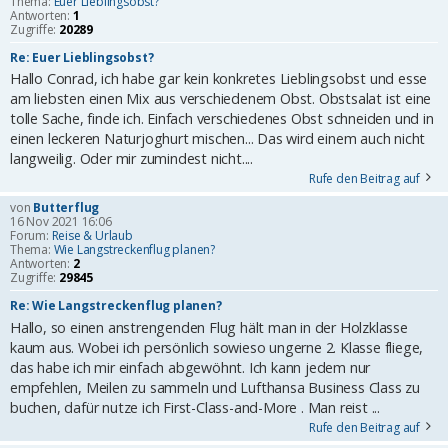
Thema:
Euer Lieblingsobst?
Antworten:
1
Zugriffe:
20289
Re: Euer Lieblingsobst?
Hallo Conrad, ich habe gar kein konkretes Lieblingsobst und esse
am liebsten einen Mix aus verschiedenem Obst. Obstsalat ist eine
tolle Sache, finde ich. Einfach verschiedenes Obst schneiden und in
einen leckeren Naturjoghurt mischen... Das wird einem auch nicht
langweilig. Oder mir zumindest nicht....
Rufe den Beitrag auf
von
Butterflug
16 Nov 2021 16:06
Forum:
Reise & Urlaub
Thema:
Wie Langstreckenflug planen?
Antworten:
2
Zugriffe:
29845
Re: Wie Langstreckenflug planen?
Hallo, so einen anstrengenden Flug hält man in der Holzklasse
kaum aus. Wobei ich persönlich sowieso ungerne 2. Klasse fliege,
das habe ich mir einfach abgewöhnt. Ich kann jedem nur
empfehlen, Meilen zu sammeln und Lufthansa Business Class zu
buchen, dafür nutze ich First-Class-and-More . Man reist ...
Rufe den Beitrag auf