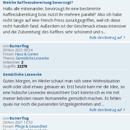
Welche Kaffeezubereitung bevorzugt?
Hallo alle miteinander, bevorzugt ihr eine bestimmte
Kaffeezubereitung bzw. nutzt ihr mehrere parallel? Also ich habe
recht lange auf eine French Press zurückgegriffen, weil ich diese
recht handlich fand. Außerdem ist der Geschmack etwas intensiver
und die Zubereitung des Kaffees sehr schonend und s...
Rufe den Beitrag auf
von
Butterflug
30 Nov 2021 09:54
Forum:
Haus & Garten
Thema:
Gemütliche Leseecke
Antworten:
2
Zugriffe:
22278
Gemütliche Leseecke
Guten Morgen, im Winter schaut man sich seine Wohnsituation
wohl oder übel etwas genauer an. Erst heute kam mir die Idee, so
eine hübsche Leseecke einzurichten! Dort könnte ich es mir mit
meiner liebsten neuen Romanreihe gemütlich machen. Es fehlen
quasi nur noch die passenden Sitzgelegenheiten und ...
Rufe den Beitrag auf
von
Butterflug
26 Nov 2021 13:50
Forum:
Pflege & Gesundheit