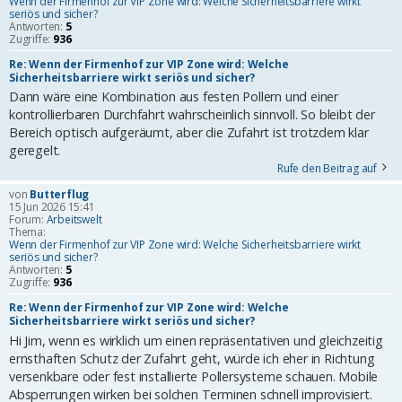
Wenn der Firmenhof zur VIP Zone wird: Welche Sicherheitsbarriere wirkt
seriös und sicher?
Antworten:
5
Zugriffe:
936
Re: Wenn der Firmenhof zur VIP Zone wird: Welche
Sicherheitsbarriere wirkt seriös und sicher?
Dann wäre eine Kombination aus festen Pollern und einer
kontrollierbaren Durchfahrt wahrscheinlich sinnvoll. So bleibt der
Bereich optisch aufgeräumt, aber die Zufahrt ist trotzdem klar
geregelt.
Rufe den Beitrag auf
von
Butterflug
15 Jun 2026 15:41
Forum:
Arbeitswelt
Thema:
Wenn der Firmenhof zur VIP Zone wird: Welche Sicherheitsbarriere wirkt
seriös und sicher?
Antworten:
5
Zugriffe:
936
Re: Wenn der Firmenhof zur VIP Zone wird: Welche
Sicherheitsbarriere wirkt seriös und sicher?
Hi Jim, wenn es wirklich um einen repräsentativen und gleichzeitig
ernsthaften Schutz der Zufahrt geht, würde ich eher in Richtung
versenkbare oder fest installierte Pollersysteme schauen. Mobile
Absperrungen wirken bei solchen Terminen schnell improvisiert.