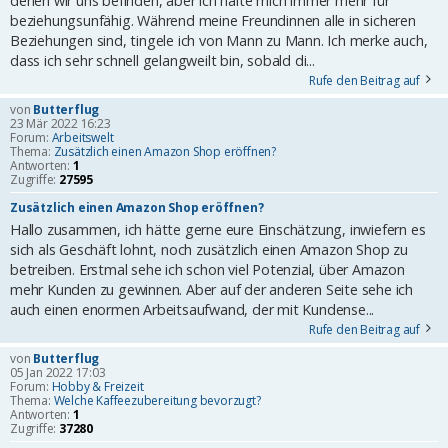
denen wir uns befinden, aber ich halte mich immer mehr für
beziehungsunfähig. Während meine Freundinnen alle in sicheren
Beziehungen sind, tingele ich von Mann zu Mann. Ich merke auch,
dass ich sehr schnell gelangweilt bin, sobald di...
Rufe den Beitrag auf
von
Butterflug
23 Mär 2022 16:23
Forum:
Arbeitswelt
Thema:
Zusätzlich einen Amazon Shop eröffnen?
Antworten:
1
Zugriffe:
27595
Zusätzlich einen Amazon Shop eröffnen?
Hallo zusammen, ich hätte gerne eure Einschätzung, inwiefern es
sich als Geschäft lohnt, noch zusätzlich einen Amazon Shop zu
betreiben. Erstmal sehe ich schon viel Potenzial, über Amazon
mehr Kunden zu gewinnen. Aber auf der anderen Seite sehe ich
auch einen enormen Arbeitsaufwand, der mit Kundense...
Rufe den Beitrag auf
von
Butterflug
05 Jan 2022 17:03
Forum:
Hobby & Freizeit
Thema:
Welche Kaffeezubereitung bevorzugt?
Antworten:
1
Zugriffe:
37280