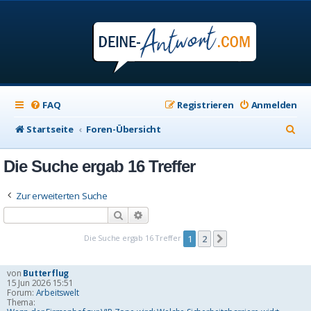
FAQ
Registrieren
Anmelden
S
Startseite
Foren-Übersicht
u
Die Suche ergab 16 Treffer
c
h
Zur erweiterten Suche
e
Suche
Erweiterte Suche
Die Suche ergab 16 Treffer
1
2
Nächste
von
Butterflug
15 Jun 2026 15:51
Forum:
Arbeitswelt
Thema: