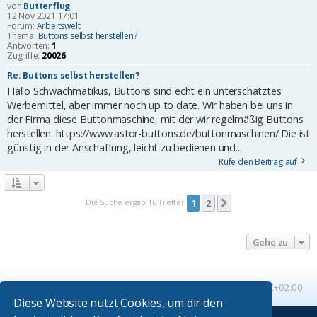
von
Butterflug
12 Nov 2021 17:01
Forum:
Arbeitswelt
Thema:
Buttons selbst herstellen?
Antworten:
1
Zugriffe:
20026
Re: Buttons selbst herstellen?
Hallo Schwachmatikus, Buttons sind echt ein unterschätztes
Werbemittel, aber immer noch up to date. Wir haben bei uns in
der Firma diese Buttonmaschine, mit der wir regelmäßig Buttons
herstellen: https://www.astor-buttons.de/buttonmaschinen/ Die ist
günstig in der Anschaffung, leicht zu bedienen und...
Rufe den Beitrag auf
Die Suche ergab 16 Treffer
1
2
Nächste
Gehe zu
Startseite
Foren-Übersicht
Alle Zeiten sind
UTC+02:00
Diese Website nutzt Cookies, um dir den