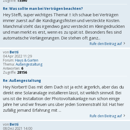
Zugriffe:
15590
Re: Was sollte man bei Verträgen beachten?
Hey Steffi, super wichtiges Thema! :!: Ich schaue bei Verträgen
immer zuerst auf die Kündigungsfristen und versteckte Kosten.
Manchmal steht das irgendwo ganz versteckt im Kleingedruckten
und man merkt es erst, wenn es zu spät ist. Besonders fies sind
automatische Verlängerungen. Die stehen oft ganz...
Rufe den Beitrag auf
von
Betti
04 Apr 2022 11:29
Forum:
Haus & Garten
Thema:
Außengestaltung
Antworten:
6
Zugriffe:
28156
Re: Außengestaltung
Hey Norbert! Das mit dem Dach ist ja echt ärgerlich, aber das du
direkt eine Solaranalage installieren lässt, ist wirklich sinnvoll. Bei
uns ist die Installation der Photovoltaikanlage nun schon einige
Jahre her und wir freuen uns über jeden Sonnenstrahl :lol: Hat hier
zufällig jemand Erfahrung mit ...
Rufe den Beitrag auf
von
Betti
08 Dez 2021 14:00