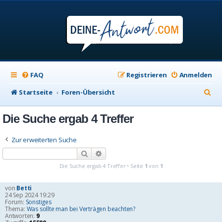
FAQ
Registrieren
Anmelden
S
Startseite
Foren-Übersicht
u
Die Suche ergab 4 Treffer
c
h
Zur erweiterten Suche
e
Suche
Erweiterte Suche
Die Suche ergab 4 Treffer • Seite
1
von
1
von
Betti
24 Sep 2024 19:29
Forum:
Sonstiges
Thema:
Was sollte man bei Verträgen beachten?
Antworten:
9