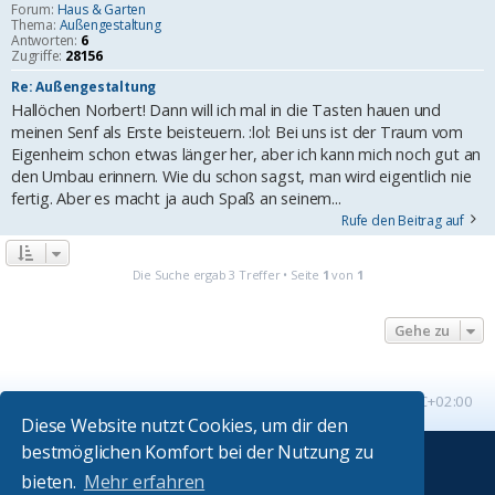
Forum:
Haus & Garten
Thema:
Außengestaltung
Antworten:
6
Zugriffe:
28156
Re: Außengestaltung
Hallöchen Norbert! Dann will ich mal in die Tasten hauen und
meinen Senf als Erste beisteuern. :lol: Bei uns ist der Traum vom
Eigenheim schon etwas länger her, aber ich kann mich noch gut an
den Umbau erinnern. Wie du schon sagst, man wird eigentlich nie
fertig. Aber es macht ja auch Spaß an seinem...
Rufe den Beitrag auf
Die Suche ergab 3 Treffer • Seite
1
von
1
Gehe zu
Startseite
Foren-Übersicht
Alle Zeiten sind
UTC+02:00
Diese Website nutzt Cookies, um dir den
bestmöglichen Komfort bei der Nutzung zu
Powered by
phpBB
® Forum Software © phpBB Limited
bieten.
Mehr erfahren