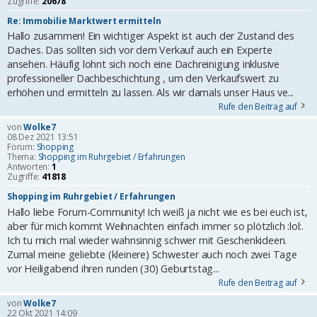
Zugriffe:
20678
Re: Immobilie Marktwert ermitteln
Hallo zusammen! Ein wichtiger Aspekt ist auch der Zustand des
Daches. Das sollten sich vor dem Verkauf auch ein Experte
ansehen. Häufig lohnt sich noch eine Dachreinigung inklusive
professioneller Dachbeschichtung , um den Verkaufswert zu
erhöhen und ermitteln zu lassen. Als wir damals unser Haus ve...
Rufe den Beitrag auf
von
Wolke7
08 Dez 2021 13:51
Forum:
Shopping
Thema:
Shopping im Ruhrgebiet / Erfahrungen
Antworten:
1
Zugriffe:
41818
Shopping im Ruhrgebiet / Erfahrungen
Hallo liebe Forum-Community! Ich weiß ja nicht wie es bei euch ist,
aber für mich kommt Weihnachten einfach immer so plötzlich :lol:.
Ich tu mich mal wieder wahnsinnig schwer mit Geschenkideen.
Zumal meine geliebte (kleinere) Schwester auch noch zwei Tage
vor Heiligabend ihren runden (30) Geburtstag...
Rufe den Beitrag auf
von
Wolke7
22 Okt 2021 14:09