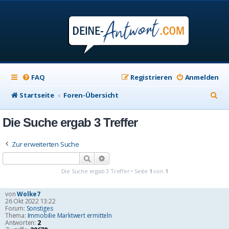
FAQ
Registrieren
Anmelden
S
Startseite
Foren-Übersicht
u
Die Suche ergab 3 Treffer
c
h
Zur erweiterten Suche
e
Suche
Erweiterte Suche
Die Suche ergab 3 Treffer • Seite
1
von
1
von
Wolke7
26 Okt 2022 13:22
Forum:
Sonstiges
Thema:
Immobilie Marktwert ermitteln
Antworten:
2