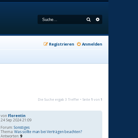
Suche
Erweiterte Suche
Registrieren
Anmelden
Die Suche ergab 3 Treffer • Seite
1
von
1
von
Florentin
24 Sep 2024 21:09
Forum:
Sonstiges
Thema:
Was sollte man bei Verträgen beachten?
Antworten:
9