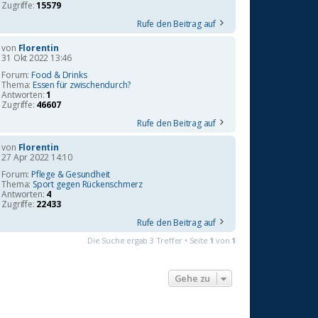
Zugriffe:
15579
Rufe den Beitrag auf
von
Florentin
31 Okt 2022 13:46
Forum:
Food & Drinks
Thema:
Essen für zwischendurch?
Antworten:
1
Zugriffe:
46607
Rufe den Beitrag auf
von
Florentin
27 Apr 2022 14:10
Forum:
Pflege & Gesundheit
Thema:
Sport gegen Rückenschmerz
Antworten:
4
Zugriffe:
22433
Rufe den Beitrag auf
Die Suche ergab 3 Treffer • Seite
1
von
1
Gehe zu