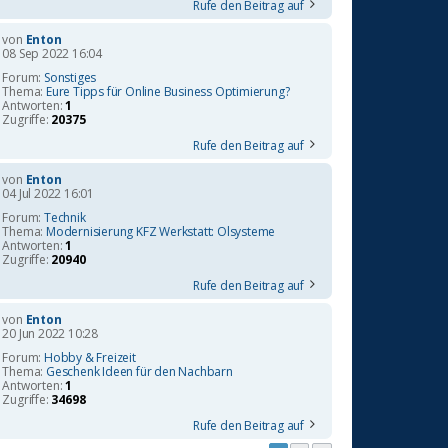
Rufe den Beitrag auf
von
Enton
08 Sep 2022 16:04
Forum:
Sonstiges
Thema:
Eure Tipps für Online Business Optimierung?
Antworten:
1
Zugriffe:
20375
Rufe den Beitrag auf
von
Enton
04 Jul 2022 16:01
Forum:
Technik
Thema:
Modernisierung KFZ Werkstatt: Ölsysteme
Antworten:
1
Zugriffe:
20940
Rufe den Beitrag auf
von
Enton
20 Jun 2022 10:28
Forum:
Hobby & Freizeit
Thema:
Geschenk Ideen für den Nachbarn
Antworten:
1
Zugriffe:
34698
Rufe den Beitrag auf