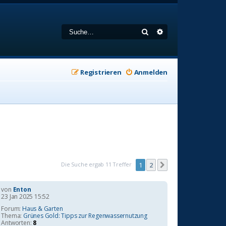
Suche
Erweiterte Suche
Registrieren
Anmelden
Die Suche ergab 11 Treffer
1
2
Nächste
von
Enton
23 Jan 2025 15:52
Forum:
Haus & Garten
Thema:
Grünes Gold: Tipps zur Regenwassernutzung
Antworten:
8