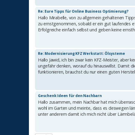
Re: Eure Tipps für Online Business Optimierung?
Hallo Mirabelle, von zu allgemein gehaltenen Tipp
zu ernstgenommen, sobald er ein gut laufendes etab
Erfolgreiche einfach selbst und geben keine ernst
Re: Modernisierung KFZ Werkstatt: Ölsysteme
Hallo Jawid, ich bin zwar kein KFZ-Meister, aber
ungefähr denken, worauf du hinauswillst. Damit di
funktionieren, brauchst du nur einen guten Herstell
Geschenk Ideen für den Nachbarn
Hallo zusammen, mein Nachbar hat mich überrasch
wohl im Garten und meinte, dass es deswegen läng
unter anderem damit ich mich nicht über Lärmbeläs