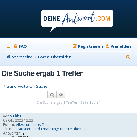
FAQ
Registrieren
Anmelden
S
Startseite
Foren-Übersicht
u
Die Suche ergab 1 Treffer
c
h
Zur erweiterten Suche
e
Suche
Erweiterte Suche
Die Suche ergab 1 Treffer • Seite
1
von
1
von
Sebbe
09 Okt 2023 12:23
Forum:
Alles rund ums Tier
Thema:
Haustiere und Ernährung: Ein Streitthema?
Antworten:
2