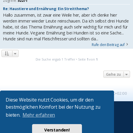
Zugriffe:
52271
Re: Haustiere und Ernährung: Ein Streitthema?
Hallo zusammen, ist zwar eine Weile her, aber ich denke hier
werden immer wieder Leute reinschauen. Da ich selbst drei Hunde
habe, ist das Thema Ernährung auch sehr wichtig für mich und für
meine Hunde. Vegane Ernährung bei Hunden ist so eine Sache...
Hunde sind nun mal Fleischfresser und sollten da...
Rufe den Beitrag auf
Die Suche ergab 1 Treffer • Seite
1
von
1
Gehe zu
Startseite
Foren-Übersicht
Alle Zeiten sind
UTC+02:00
Diese Website nutzt Cookies, um dir den
bestmöglichen Komfort bei der Nutzung zu
Powered by
phpBB
® Forum Software © phpBB Limited
bieten.
Mehr erfahren
Absolution style by
Premium phpBB Styles
Verstanden!