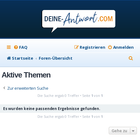
FAQ
Registrieren
Anmelden
S
Startseite
Foren-Übersicht
u
Aktive Themen
c
h
Zur erweiterten Suche
e
Die Suche ergab 0 Treffer • Seite
1
von
1
Es wurden keine passenden Ergebnisse gefunden.
Die Suche ergab 0 Treffer • Seite
1
von
1
Gehe zu