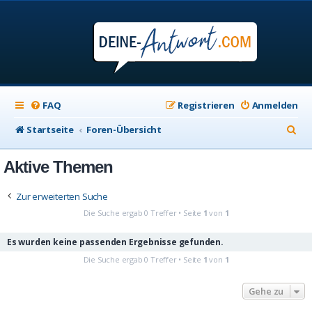
FAQ
Registrieren
Anmelden
S
Startseite
Foren-Übersicht
u
Aktive Themen
c
h
Zur erweiterten Suche
e
Die Suche ergab 0 Treffer • Seite
1
von
1
Es wurden keine passenden Ergebnisse gefunden.
Die Suche ergab 0 Treffer • Seite
1
von
1
Gehe zu