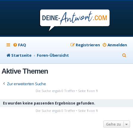
FAQ
Registrieren
Anmelden
S
Startseite
Foren-Übersicht
u
Aktive Themen
c
h
Zur erweiterten Suche
e
Die Suche ergab 0 Treffer • Seite
1
von
1
Es wurden keine passenden Ergebnisse gefunden.
Die Suche ergab 0 Treffer • Seite
1
von
1
Gehe zu