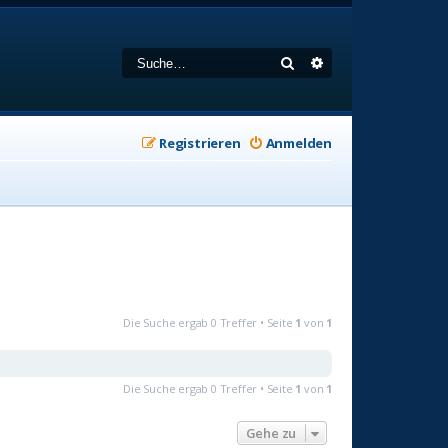
Suche
Erweiterte Suche
Registrieren
Anmelden
Die Suche ergab 0 Treffer • Seite
1
von
1
Die Suche ergab 0 Treffer • Seite
1
von
1
Gehe zu