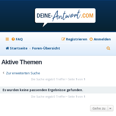
FAQ
Registrieren
Anmelden
S
Startseite
Foren-Übersicht
u
Aktive Themen
c
h
Zur erweiterten Suche
e
Die Suche ergab 0 Treffer • Seite
1
von
1
Es wurden keine passenden Ergebnisse gefunden.
Die Suche ergab 0 Treffer • Seite
1
von
1
Gehe zu