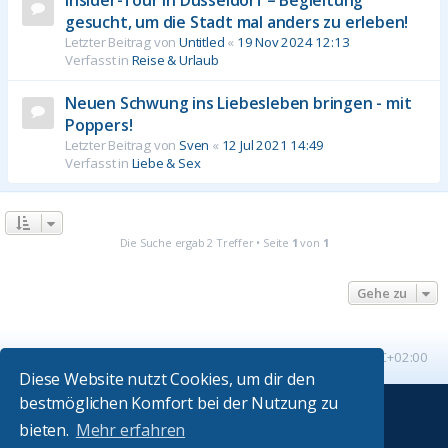
gesucht, um die Stadt mal anders zu erleben!
Letzter Beitrag von
Untitled
«
19 Nov 2024 12:13
Verfasst in
Reise & Urlaub
Neuen Schwung ins Liebesleben bringen - mit
Poppers!
Letzter Beitrag von
Sven
«
12 Jul 2021 14:49
Verfasst in
Liebe & Sex
Die Suche ergab 2 Treffer • Seite
1
von
1
Gehe zu
Startseite
Foren-Übersicht
Alle Zeiten sind
UTC+02:00
Diese Website nutzt Cookies, um dir den
bestmöglichen Komfort bei der Nutzung zu
Powered by
phpBB
® Forum Software © phpBB Limited
bieten.
Mehr erfahren
Absolution style by
Premium phpBB Styles