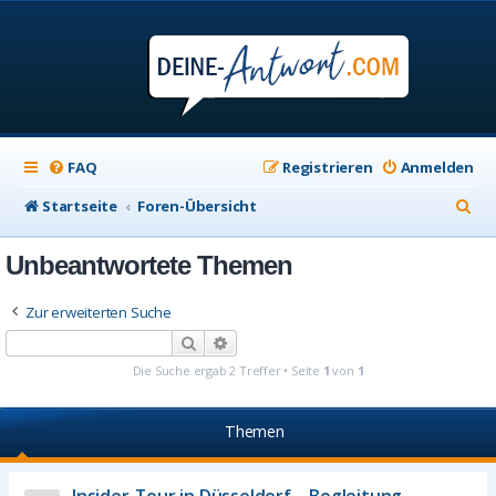
FAQ
Registrieren
Anmelden
S
Startseite
Foren-Übersicht
u
Unbeantwortete Themen
c
h
Zur erweiterten Suche
e
Suche
Erweiterte Suche
Die Suche ergab 2 Treffer • Seite
1
von
1
Themen
Insider-Tour in Düsseldorf – Begleitung