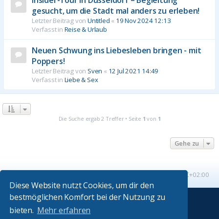
gesucht, um die Stadt mal anders zu erleben!
Letzter Beitrag von
Untitled
«
19 Nov 2024 12:13
Verfasst in
Reise & Urlaub
Neuen Schwung ins Liebesleben bringen - mit
Poppers!
Letzter Beitrag von
Sven
«
12 Jul 2021 14:49
Verfasst in
Liebe & Sex
Die Suche ergab 2 Treffer • Seite
1
von
1
Gehe zu
Startseite
Foren-Übersicht
Alle Zeiten sind
UTC+02:00
Diese Website nutzt Cookies, um dir den
bestmöglichen Komfort bei der Nutzung zu
Powered by
phpBB
® Forum Software © phpBB Limited
bieten.
Mehr erfahren
Absolution style by
Premium phpBB Styles