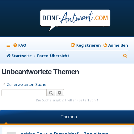
FAQ
Registrieren
Anmelden
S
Startseite
Foren-Übersicht
u
Unbeantwortete Themen
c
h
Zur erweiterten Suche
e
Suche
Erweiterte Suche
Die Suche ergab 2 Treffer • Seite
1
von
1
Themen
Insider-Tour in Düsseldorf – Begleitung