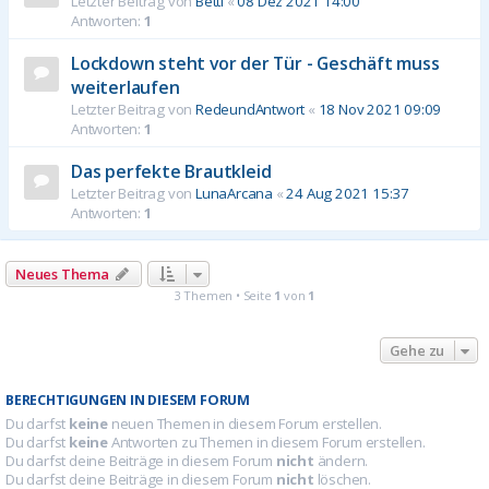
Letzter Beitrag von
Betti
«
08 Dez 2021 14:00
Antworten:
1
Lockdown steht vor der Tür - Geschäft muss
weiterlaufen
Letzter Beitrag von
RedeundAntwort
«
18 Nov 2021 09:09
Antworten:
1
Das perfekte Brautkleid
Letzter Beitrag von
LunaArcana
«
24 Aug 2021 15:37
Antworten:
1
Neues Thema
3 Themen • Seite
1
von
1
Gehe zu
BERECHTIGUNGEN IN DIESEM FORUM
Du darfst
keine
neuen Themen in diesem Forum erstellen.
Du darfst
keine
Antworten zu Themen in diesem Forum erstellen.
Du darfst deine Beiträge in diesem Forum
nicht
ändern.
Du darfst deine Beiträge in diesem Forum
nicht
löschen.