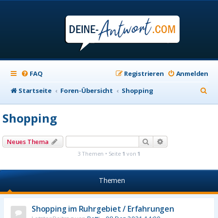
FAQ
Registrieren
Anmelden
S
Startseite
Foren-Übersicht
Shopping
u
Shopping
c
h
Suche
Erweiterte Suche
Neues Thema
e
3 Themen • Seite
1
von
1
Themen
Shopping im Ruhrgebiet / Erfahrungen