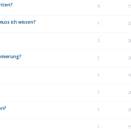
chten?
9
1
muss ich wissen?
1
3
2
2
timierung?
1
2
1
1
1
2
en?
1
2
1
1