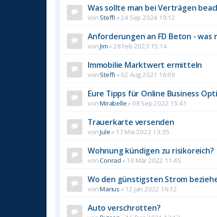
Was sollte man bei Verträgen bea
von
Steffi
»
24 Sep 2024 19:12
Anforderungen an FD Beton - was 
von
Jim
»
28 Feb 2023 15:14
Immobilie Marktwert ermitteln
von
Steffi
»
02 Aug 2021 16:09
Eure Tipps für Online Business Op
von
Mirabelle
»
08 Sep 2022 15:41
Trauerkarte versenden
von
Jule
»
17 Mai 2022 13:35
Wohnung kündigen zu risikoreich?
von
Conrad
»
10 Mär 2022 11:45
Wo den günstigsten Strom bezieh
von
Marius
»
12 Jan 2022 16:12
Auto verschrotten?