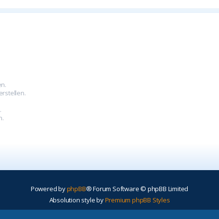
en.
rstellen.
.
.
n.
Powered by
phpBB
® Forum Software © phpBB Limited
Absolution style by
Premium phpBB Styles