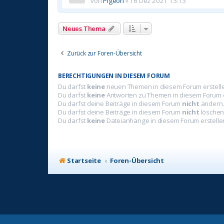
von
Pigeon
»
16 Dez 2021 13:13
Neues Thema
Zurück zur Foren-Übersicht
BERECHTIGUNGEN IN DIESEM FORUM
Du darfst
keine
neuen Themen in diesem Forum erstell
Du darfst
keine
Antworten zu Themen in diesem Forum e
Du darfst deine Beiträge in diesem Forum
nicht
ändern
Du darfst deine Beiträge in diesem Forum
nicht
löschen
Du darfst
keine
Dateianhänge in diesem Forum erstelle
Startseite
Foren-Übersicht