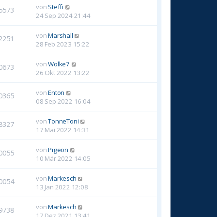
von
Steffi
5573
24 Sep 2024 21:44
von
Marshall
2251
28 Feb 2023 15:22
von
Wolke7
0673
26 Okt 2022 13:22
von
Enton
0365
08 Sep 2022 16:04
von
TonneToni
8327
17 Mai 2022 14:31
von
Pigeon
0055
10 Mär 2022 14:05
von
Markesch
0054
13 Jan 2022 12:08
von
Markesch
9738
17 Dez 2021 13:41