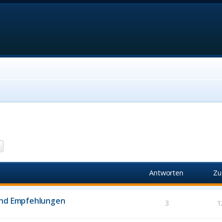
he
Erweiterte Suche
Antworten
Zu
und Empfehlungen
3
1