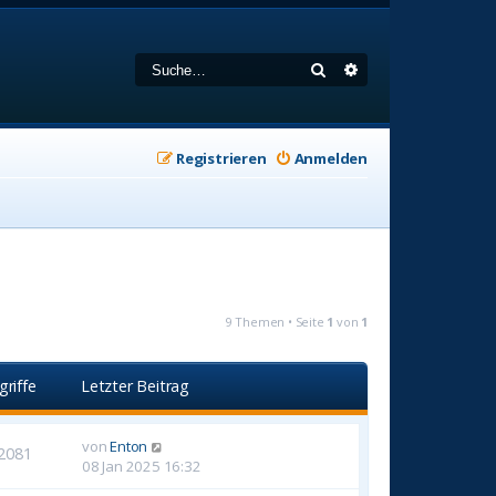
Suche
Erweiterte Suche
Registrieren
Anmelden
9 Themen • Seite
1
von
1
griffe
Letzter Beitrag
von
Enton
2081
08 Jan 2025 16:32