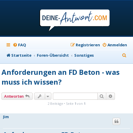
FAQ
Registrieren
Anmelden
S
Startseite
Foren-Übersicht
Sonstiges
u
Anforderungen an FD Beton - was
c
muss ich wissen?
h
e
Suche
Erweiterte
Antworten
2 Beiträge • Seite
1
von
1
Jim