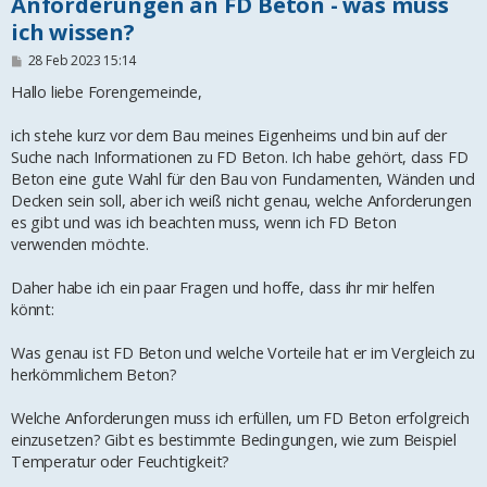
Anforderungen an FD Beton - was muss
ich wissen?
B
28 Feb 2023 15:14
e
i
Hallo liebe Forengemeinde,
t
r
ich stehe kurz vor dem Bau meines Eigenheims und bin auf der
a
g
Suche nach Informationen zu FD Beton. Ich habe gehört, dass FD
Beton eine gute Wahl für den Bau von Fundamenten, Wänden und
Decken sein soll, aber ich weiß nicht genau, welche Anforderungen
es gibt und was ich beachten muss, wenn ich FD Beton
verwenden möchte.
Daher habe ich ein paar Fragen und hoffe, dass ihr mir helfen
könnt:
Was genau ist FD Beton und welche Vorteile hat er im Vergleich zu
herkömmlichem Beton?
Welche Anforderungen muss ich erfüllen, um FD Beton erfolgreich
einzusetzen? Gibt es bestimmte Bedingungen, wie zum Beispiel
Temperatur oder Feuchtigkeit?