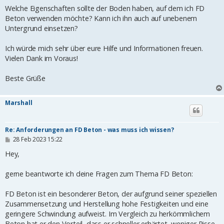
Welche Eigenschaften sollte der Boden haben, auf dem ich FD
Beton verwenden möchte? Kann ich ihn auch auf unebenem
Untergrund einsetzen?
Ich würde mich sehr über eure Hilfe und Informationen freuen.
Vielen Dank im Voraus!
Beste Grüße
Marshall
Re: Anforderungen an FD Beton - was muss ich wissen?
B
28 Feb 2023 15:22
e
i
Hey,
t
r
gerne beantworte ich deine Fragen zum Thema FD Beton:
a
g
FD Beton ist ein besonderer Beton, der aufgrund seiner speziellen
Zusammensetzung und Herstellung hohe Festigkeiten und eine
geringere Schwindung aufweist. Im Vergleich zu herkömmlichem
Beton hat er den Vorteil, dass er schneller erhärtet, weniger Risse