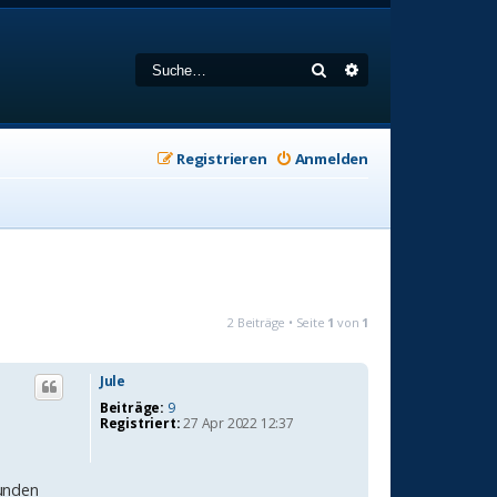
Suche
Erweiterte Suche
Registrieren
Anmelden
2 Beiträge • Seite
1
von
1
Jule
Beiträge:
9
Registriert:
27 Apr 2022 12:37
eunden