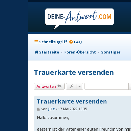
Schnellzugriff
FAQ
Startseite
Foren-Übersicht
Sonstiges
Trauerkarte versenden
Antworten
Trauerkarte versenden
B
von
Jule
»
17 Mai 2022 13:35
e
i
Hallo zusammen,
t
r
gestern ist der Vater einer guten Freundin von mir
a