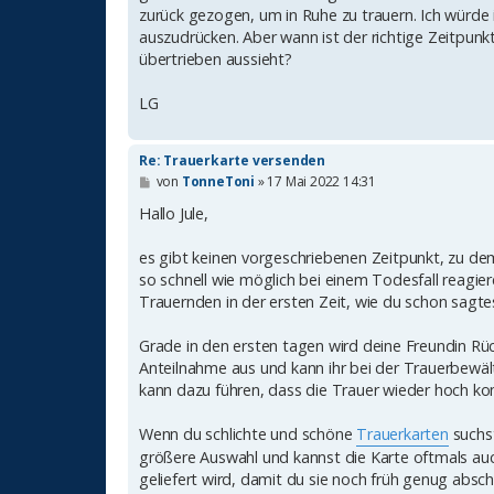
g
zurück gezogen, um in Ruhe zu trauern. Ich würde 
auszudrücken. Aber wann ist der richtige Zeitpunk
übertrieben aussieht?
LG
Re: Trauerkarte versenden
B
von
TonneToni
»
17 Mai 2022 14:31
e
i
Hallo Jule,
t
r
es gibt keinen vorgeschriebenen Zeitpunkt, zu de
a
g
so schnell wie möglich bei einem Todesfall reagieren
Trauernden in der ersten Zeit, wie du schon sagtes
Grade in den ersten tagen wird deine Freundin Rü
Anteilnahme aus und kann ihr bei der Trauerbewälti
kann dazu führen, dass die Trauer wieder hoch k
Wenn du schlichte und schöne
Trauerkarten
suchst
größere Auswahl und kannst die Karte oftmals auch
geliefert wird, damit du sie noch früh genug absch