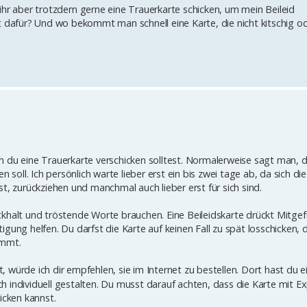
ihr aber trotzdem gerne eine Trauerkarte schicken, um mein Beileid
t dafür? Und wo bekommt man schnell eine Karte, die nicht kitschig o
m du eine Trauerkarte verschicken solltest. Normalerweise sagt man,
 soll. Ich persönlich warte lieber erst ein bis zwei tage ab, da sich die
t, zurückziehen und manchmal auch lieber erst für sich sind.
ckhalt und tröstende Worte brauchen. Eine Beileidskarte drückt Mitgef
gung helfen. Du darfst die Karte auf keinen Fall zu spät losschicken,
ommt.
, würde ich dir empfehlen, sie im Internet zu bestellen. Dort hast du ei
 individuell gestalten. Du musst darauf achten, dass die Karte mit E
icken kannst.