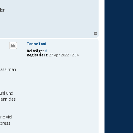
der
N
a
c
TonneToni
h
Beiträge:
6
o
Registriert:
27 Apr 2022 12:34
b
e
n
 dass man
ühl und
 denn das
ne viel
xpress