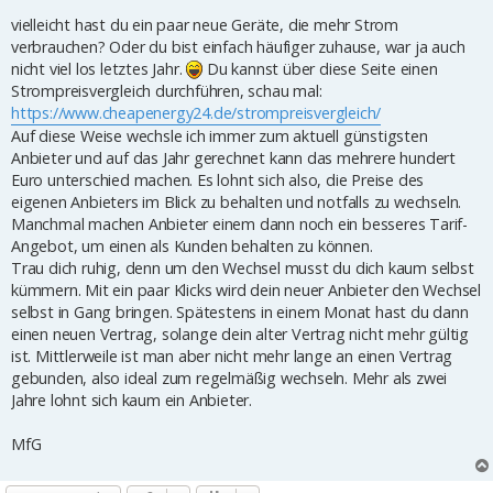
r
vielleicht hast du ein paar neue Geräte, die mehr Strom
a
g
verbrauchen? Oder du bist einfach häufiger zuhause, war ja auch
nicht viel los letztes Jahr.
Du kannst über diese Seite einen
Strompreisvergleich durchführen, schau mal:
https://www.cheapenergy24.de/strompreisvergleich/
Auf diese Weise wechsle ich immer zum aktuell günstigsten
Anbieter und auf das Jahr gerechnet kann das mehrere hundert
Euro unterschied machen. Es lohnt sich also, die Preise des
eigenen Anbieters im Blick zu behalten und notfalls zu wechseln.
Manchmal machen Anbieter einem dann noch ein besseres Tarif-
Angebot, um einen als Kunden behalten zu können.
Trau dich ruhig, denn um den Wechsel musst du dich kaum selbst
kümmern. Mit ein paar Klicks wird dein neuer Anbieter den Wechsel
selbst in Gang bringen. Spätestens in einem Monat hast du dann
einen neuen Vertrag, solange dein alter Vertrag nicht mehr gültig
ist. Mittlerweile ist man aber nicht mehr lange an einen Vertrag
gebunden, also ideal zum regelmäßig wechseln. Mehr als zwei
Jahre lohnt sich kaum ein Anbieter.
MfG