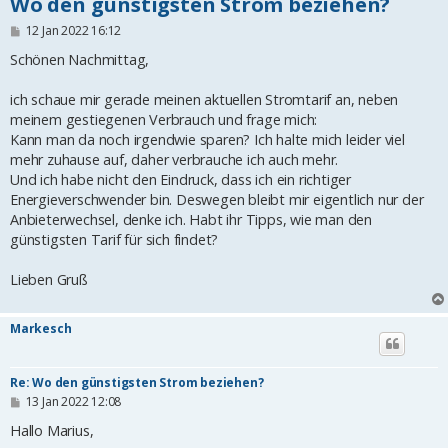
Wo den günstigsten Strom beziehen?
B
12 Jan 2022 16:12
e
i
Schönen Nachmittag,
t
r
ich schaue mir gerade meinen aktuellen Stromtarif an, neben
a
g
meinem gestiegenen Verbrauch und frage mich:
Kann man da noch irgendwie sparen? Ich halte mich leider viel
mehr zuhause auf, daher verbrauche ich auch mehr.
Und ich habe nicht den Eindruck, dass ich ein richtiger
Energieverschwender bin. Deswegen bleibt mir eigentlich nur der
Anbieterwechsel, denke ich. Habt ihr Tipps, wie man den
günstigsten Tarif für sich findet?
Lieben Gruß
Markesch
Re: Wo den günstigsten Strom beziehen?
B
13 Jan 2022 12:08
e
i
Hallo Marius,
t