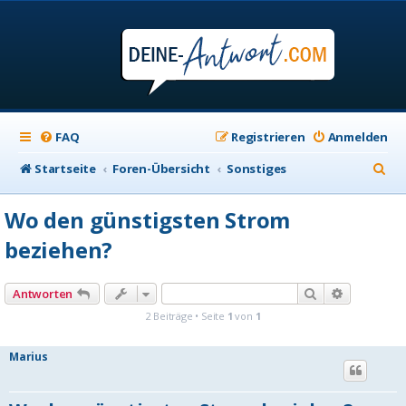
FAQ
Registrieren
Anmelden
S
Startseite
Foren-Übersicht
Sonstiges
u
Wo den günstigsten Strom
c
beziehen?
h
e
Suche
Erweiterte
Antworten
2 Beiträge • Seite
1
von
1
Marius