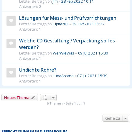
Letzter Beitrag von
Jim
«
28 Feb 2022 10:11
Antworten:
2
Lösungen für Mess- und Prüfvorrichtungen
Letzter Beitrag von
Jupiter83
«
29 Okt 2021 11:27
Antworten:
1
Welche CD Gestaltung / Verpackung soll es
werden?
Letzter Beitrag von
WerWieWas
«
09 Jul 2021 15:30
Antworten:
1
Undichte Rohre?
Letzter Beitrag von
LunaArcana
«
07 Jul 2021 15:39
Antworten:
1
Neues Thema
9 Themen • Seite
1
von
1
Gehe zu
BERECHTIGUNGEN IN DIESEM FORUM