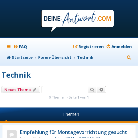
FAQ
Registrieren
Anmelden
S
Startseite
Foren-Übersicht
Technik
u
Technik
c
h
Suche
Erweiterte Suche
Neues Thema
e
9 Themen • Seite
1
von
1
Themen
Empfehlung für Montagevorrichtung gesucht