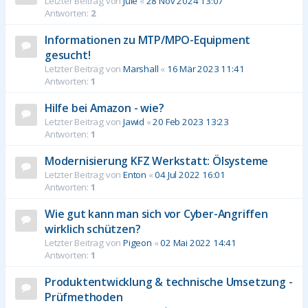
Letzter Beitrag von
Jule
«
28 Nov 2024 13:07
Antworten:
2
Informationen zu MTP/MPO-Equipment
gesucht!
Letzter Beitrag von
Marshall
«
16 Mär 2023 11:41
Antworten:
1
Hilfe bei Amazon - wie?
Letzter Beitrag von
Jawid
«
20 Feb 2023 13:23
Antworten:
1
Modernisierung KFZ Werkstatt: Ölsysteme
Letzter Beitrag von
Enton
«
04 Jul 2022 16:01
Antworten:
1
Wie gut kann man sich vor Cyber-Angriffen
wirklich schützen?
Letzter Beitrag von
Pigeon
«
02 Mai 2022 14:41
Antworten:
1
Produktentwicklung & technische Umsetzung -
Prüfmethoden