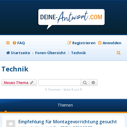
FAQ
Registrieren
Anmelden
S
Startseite
Foren-Übersicht
Technik
u
Technik
c
h
Suche
Erweiterte Suche
Neues Thema
e
9 Themen • Seite
1
von
1
Themen
Empfehlung für Montagevorrichtung gesucht