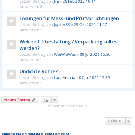
Letzter Beitrag von
Jim
«
28 Feb 2022 10:11
Antworten:
2
Lösungen für Mess- und Prüfvorrichtungen
Letzter Beitrag von
Jupiter83
«
29 Okt 2021 11:27
Antworten:
1
Welche CD Gestaltung / Verpackung soll es
werden?
Letzter Beitrag von
WerWieWas
«
09 Jul 2021 15:30
Antworten:
1
Undichte Rohre?
Letzter Beitrag von
LunaArcana
«
07 Jul 2021 15:39
Antworten:
1
Neues Thema
9 Themen • Seite
1
von
1
Gehe zu
BERECHTIGUNGEN IN DIESEM FORUM