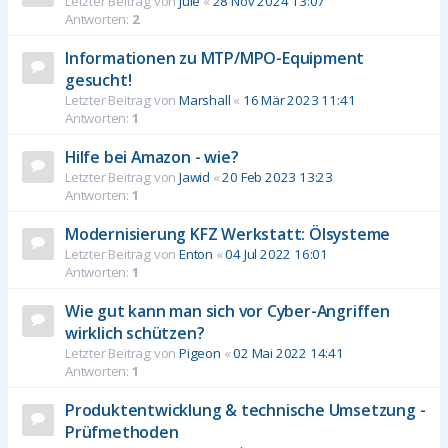
Letzter Beitrag von
Jule
«
28 Nov 2024 13:07
Antworten:
2
Informationen zu MTP/MPO-Equipment
gesucht!
Letzter Beitrag von
Marshall
«
16 Mär 2023 11:41
Antworten:
1
Hilfe bei Amazon - wie?
Letzter Beitrag von
Jawid
«
20 Feb 2023 13:23
Antworten:
1
Modernisierung KFZ Werkstatt: Ölsysteme
Letzter Beitrag von
Enton
«
04 Jul 2022 16:01
Antworten:
1
Wie gut kann man sich vor Cyber-Angriffen
wirklich schützen?
Letzter Beitrag von
Pigeon
«
02 Mai 2022 14:41
Antworten:
1
Produktentwicklung & technische Umsetzung -
Prüfmethoden