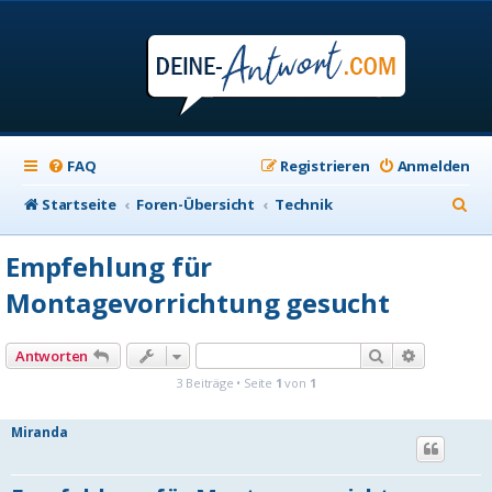
FAQ
Registrieren
Anmelden
S
Startseite
Foren-Übersicht
Technik
u
Empfehlung für
c
Montagevorrichtung gesucht
h
e
Suche
Erweiterte
Antworten
3 Beiträge • Seite
1
von
1
Miranda