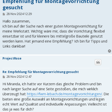
Empfehlung für Montagevorrichtung
gesucht
B
28 Nov 2024 12:29
e
i
Hallo zusammen,
t
ich bin auf der Suche nach einer guten Montagevorrichtung für
r
meine Werkstatt. Wichtig wäre mir, dass die Vorrichtung flexibel
a
g
einsetzbar ist und für kleinere bis mittelgroße Bauteile genutzt
werden kann. Hat jemand eine Empfehlung? Ich bin für Tipps und
Links dankbar!
ProjectRose
Re: Empfehlung für Montagevorrichtung gesucht
B
28 Nov 2024 12:47
e
i
Hi Miranda, ich hatte vor Kurzem das gleiche Problem und bin
t
nach langer Suche auf eine Seite gestoßen, die mich wirklich
r
überzeugt hat:
https://fwm-lebach.de/montagevorrichtungen/
. Die
a
g
bieten eine große Auswahl an Montagevorrichtungen und legen
echt Wert auf Qualität und individuelle Anpassungen. Vielleicht ist
das ja was für dich?