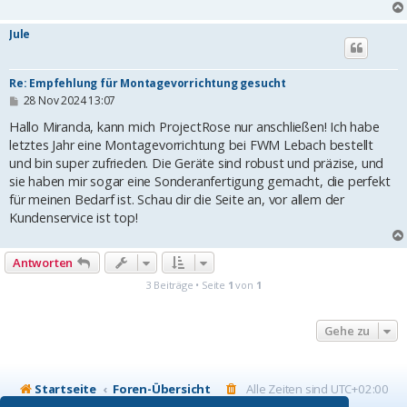
Jule
Re: Empfehlung für Montagevorrichtung gesucht
B
28 Nov 2024 13:07
e
i
Hallo Miranda, kann mich ProjectRose nur anschließen! Ich habe
t
letztes Jahr eine Montagevorrichtung bei FWM Lebach bestellt
r
und bin super zufrieden. Die Geräte sind robust und präzise, und
a
g
sie haben mir sogar eine Sonderanfertigung gemacht, die perfekt
für meinen Bedarf ist. Schau dir die Seite an, vor allem der
Kundenservice ist top!
Antworten
3 Beiträge • Seite
1
von
1
Gehe zu
Startseite
Foren-Übersicht
Alle Zeiten sind
UTC+02:00