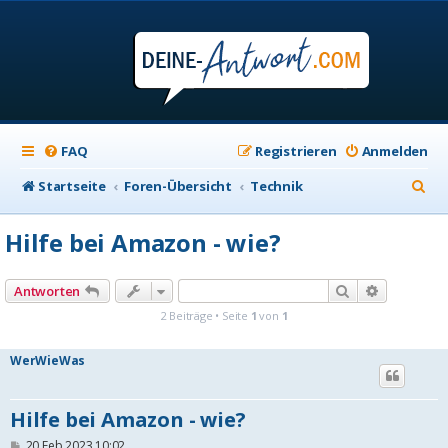
FAQ
Registrieren
Anmelden
S
Startseite
Foren-Übersicht
Technik
u
Hilfe bei Amazon - wie?
c
h
Suche
Erweiterte
Antworten
e
2 Beiträge • Seite
1
von
1
WerWieWas
Hilfe bei Amazon - wie?
B
20 Feb 2023 10:02