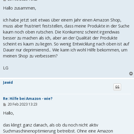
e
i
Hallo zusammen,
t
r
ich habe jetzt seit etwas über einem Jahr einen Amazon Shop,
a
g
muss aber frustriert feststellen, dass meine Produkte in der Suche
kaum noch oben rutschen. Die Konkurrenz scheint irgendwas
besser zu machen als ich, aber an der Qualität der Produkte
scheint es kaum zu liegen. So wenig Entwicklung nach oben ist auf
Dauer nur deprimierend... Wie kann ich wohl Hilfe bekommen, um
meinen Shop zu verbessern?
LG
Jawid
Re: Hilfe bei Amazon - wie?
B
20 Feb 2023 13:23
e
i
Hallo,
t
r
das klingt ganz danach, als ob du noch nicht aktiv
a
g
Suchmaschinenoptimierung betreibst. Ohne eine Amazon