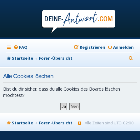
FAQ
Registrieren
Anmelden
S
Startseite
Foren-Übersicht
u
Alle Cookies löschen
c
h
Bist du dir sicher, dass du alle Cookies des Boards löschen
e
möchtest?
Startseite
Foren-Übersicht
Alle Zeiten sind
UTC+02:00