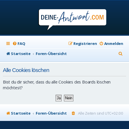
FAQ
Registrieren
Anmelden
S
Startseite
Foren-Übersicht
u
Alle Cookies löschen
c
h
Bist du dir sicher, dass du alle Cookies des Boards löschen
e
möchtest?
Startseite
Foren-Übersicht
Alle Zeiten sind
UTC+02:00