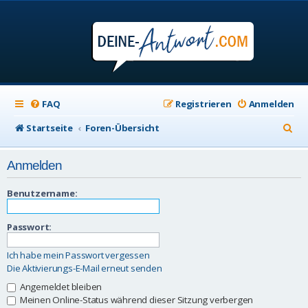
FAQ
Registrieren
Anmelden
S
Startseite
Foren-Übersicht
u
Anmelden
c
h
Benutzername:
e
Passwort:
Ich habe mein Passwort vergessen
Die Aktivierungs-E-Mail erneut senden
Angemeldet bleiben
Meinen Online-Status während dieser Sitzung verbergen