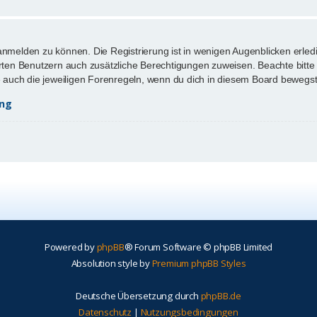
anmelden zu können. Die Registrierung ist in wenigen Augenblicken erledi
ierten Benutzern auch zusätzliche Berechtigungen zuweisen. Beachte bi
te auch die jeweiligen Forenregeln, wenn du dich in diesem Board bewegst
ung
Powered by
phpBB
® Forum Software © phpBB Limited
Absolution style by
Premium phpBB Styles
Deutsche Übersetzung durch
phpBB.de
Datenschutz
|
Nutzungsbedingungen