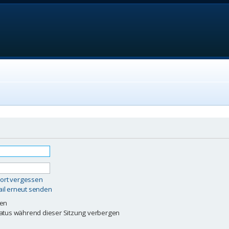
ort vergessen
ail erneut senden
ben
atus während dieser Sitzung verbergen